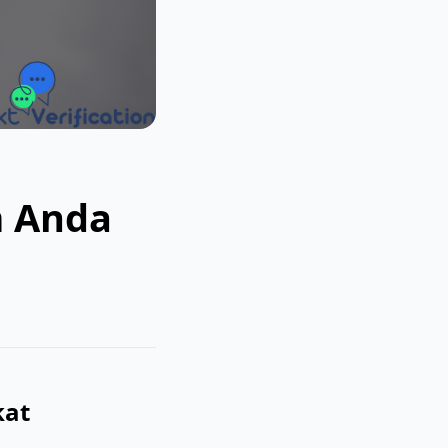
m Anda
n
kat