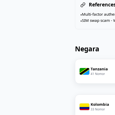
References
Multi-factor authe
•
SIM swap scam - 
•
Negara
Tanzania
41 Nomor
Kolombia
33 Nomor