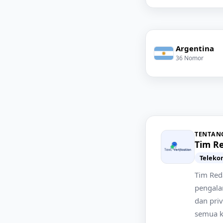
Argentina
36 Nomor
TENTAN
Tim Re
Telekom
Tim Reda
pengala
dan priv
semua k