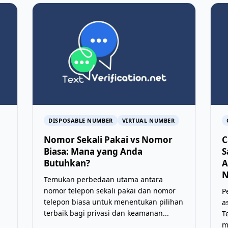
DISPOSABLE NUMBER
VIRTUAL NUMBER
Nomor Sekali Pakai vs Nomor
C
Biasa: Mana yang Anda
S
Butuhkan?
A
N
Temukan perbedaan utama antara
nomor telepon sekali pakai dan nomor
P
telepon biasa untuk menentukan pilihan
a
terbaik bagi privasi dan keamanan...
T
m