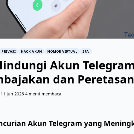
PRIVASI
HACK AKUN
NOMOR VIRTUAL
2FA
lindungi Akun Telegra
mbajakan dan Peretasa
·
11 Jun 2026
·
4 menit membaca
curian Akun Telegram yang Mening