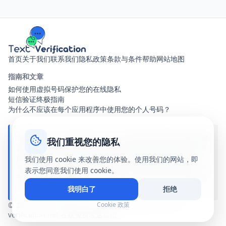
首页
关于我们
联系我们
隐私政策
条款与条件
帮助
网站地图
指南和文章
如何使用虚拟号码保护您的在线隐私
短信验证终极指南
为什么不应该在每个应用程序中使用您的个人号码？
免责声明：text-verification.net 是一个提供共享虚拟电话号码的免
我们重视您的隐私
费在线服务。收到的所有短信对访问此网站的任何人都是公开可见
的。我们与此网站上提到的任何品牌、应用程序或服务均无关联、
我们使用 cookie 来改善您的体验。使用我们的网站，即
赞助或合作关系。使用我们的公共号码完全由您自己承担风险。对
表示您同意我们使用 cookie。
于因使用我们的服务而产生的任何损害、账户停用或法律后果，我
们不承担任何责任。
我明白了
拒绝
© 2026 Text Verification - Receive SMS Online - text-
Cookie 政策
verification.net 在线免费发送短信