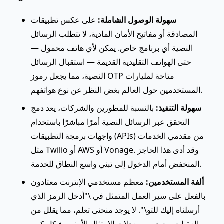
سهولة الوصول الشاملة:
على عكس تطبيقات
المصادقة أو مفاتيح الأمان المادية، لا تتطلب الرسائل
النصية أي برنامج خاص. يمكن لأي هاتف محمول —
حتى الهواتف التقليدية القديمة — استقبال الرسائل
النصية، مما يجعل رموز OTP متاحة لمليارات
المستخدمين حول العالم بغض النظر عن نوع هواتفهم.
سهولة التنفيذ:
بالنسبة للمطورين والشركات، يعد دمج
التحقق عبر الرسائل النصية أمرًا مباشرًا باستخدام
واجهات برمجة التطبيقات (APIs) من مقدمي الخدمات
مثل Twilio أو AWS أو Vonage. وقد أدى هذا الحاجز
المنخفض أمام الدخول إلى تبني واسع النطاق للخدمة.
ألفة المستخدمين:
معظم مستخدمي الإنترنت معتادون
بالفعل على سير العمل المتمثل في \"أدخل الرمز الذي
أرسلناه إليك للتو\". لا يوجد منحنى تعلم، مما يقلل من
العقبات ويزيد من معدلات الامتثال الأمني بشكل كبير.