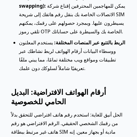
يمكن للمهاجمين المحترفين إقناع شركة
swapping):
الاتصالات الخاصة بك بنقل رقم هاتفك إلى شريحة SIM
يسيطرون عليها. وبمجرد حصولهم على رقمك، يمكنهم
تلقي رموز OTP الخاصة بك والسيطرة على حساباتك.
الربط بالتتبع عبر المنصات المختلفة:
يستخدم المعلنون
ووسطاء البيانات أرقام الهواتف لربط نشاطك عبر
تطبيقات ومواقع ويب مختلفة تمامًا، مما يبني ملفًا
تعريفيًا شاملاً لسلوكك دون علمك.
أرقام الهواتف الافتراضية: البديل
الحامي للخصوصية
الحل أنيق للغاية: استخدم رقم هاتف افتراضي للتحقق بدلاً
من رقمك الشخصي الحقيقي. الرقم الافتراضي هو رقم
هاتف غير مرتبط ببطاقة SIM مادية أو بجهاز معين. إنه