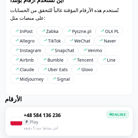
تُستخدم هذه الأرقام المؤقتة غالباً للتحقق من الحسابات
على منصات مثل:
InPost
Żabka
Pyszne.pl
OLX PL
Allegro
TikTok
WeChat
Naver
Instagram
Snapchat
Venmo
Airbnb
Bumble
Tencent
Line
Claude
Uber Eats
Glovo
Midjourney
Signal
الأرقام
+48 584 136 236
ONLINE
Play
P
آخر نشاط: منذ 5 دقيقة