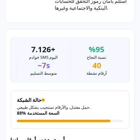
استلم بأمان رموز التحقق للحسابات
البنكية والاجتماعية وغيرها.
7.126+
%95
نسبة النجاح
خوادم SMS اليوم
~7s
40
أرقام نشطة
متوسط التسليم
حالة الشبكة
حمل معتدل، والأرقام تستجيب بشكل طبيعي.
88% السعة المستخدمة
أين تستخدم أرقام بولندا