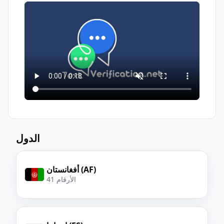
لـ
استلام الرسائل
والحصول على رمز
الآخرون رسائل على الرقم نفسه. للمهام
التحقق
الحساسة، يُفضّل رقم مخصّص مدفوع.
الدول
أفغانستان (AF)
41 الأرقام