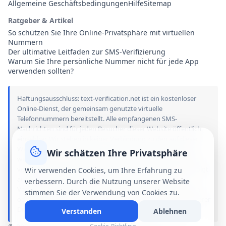
Allgemeine Geschäftsbedingungen
Hilfe
Sitemap
Ratgeber & Artikel
So schützen Sie Ihre Online-Privatsphäre mit virtuellen
Nummern
Der ultimative Leitfaden zur SMS-Verifizierung
Warum Sie Ihre persönliche Nummer nicht für jede App
verwenden sollten?
Haftungsausschluss: text-verification.net ist ein kostenloser
Online-Dienst, der gemeinsam genutzte virtuelle
Telefonnummern bereitstellt. Alle empfangenen SMS-
Nachrichten sind für jeden Besucher dieser Website öffentlich
einsehbar. Wir stehen in keiner Verbindung zu den auf dieser
Website genannten Marken, Anwendungen oder Diensten,
Wir schätzen Ihre Privatsphäre
werden nicht von ihnen gesponsert und sind nicht mit ihnen
verbunden. Die Nutzung unserer öffentlichen Nummern erfolgt
Wir verwenden Cookies, um Ihre Erfahrung zu
ausschließlich auf eigene Gefahr. Wir übernehmen keine
verbessern. Durch die Nutzung unserer Website
Verantwortung oder Haftung für Schäden, Kontosperrungen
stimmen Sie der Verwendung von Cookies zu.
oder rechtliche Konsequenzen, die sich aus der Nutzung unserer
Dienste ergeben.
Verstanden
Ablehnen