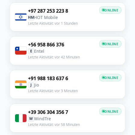
+97 287 253 223 8
ONLINE
HOT Mobile
HM
Letzte Aktivität: vor 1 Stunden
+56 958 866 376
ONLINE
Entel
E
Letzte Aktivität: vor 42 Minuten
+91 988 183 637 6
ONLINE
Jio
J
Letzte Aktivität: vor 3 Minuten
+39 306 304 356 7
ONLINE
WindTre
W
Letzte Aktivität: vor 58 Minuten