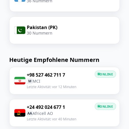
36 Nummern
Pakistan (PK)
30 Nummern
Heutige Empfohlene Nummern
+98 527 462 711 7
ONLINE
MCI
M
Letzte Aktivität: vor 12 Minuten
+24 492 024 677 1
ONLINE
Africell AO
AA
Letzte Aktivität: vor 40 Minuten