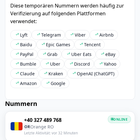
Diese temporären Nummern werden häufig zur
Verifizierung auf folgenden Plattformen
verwendet:
Lyft
Telegram
Viber
Airbnb
Baidu
Epic Games
Tencent
PayPal
Grab
Uber Eats
eBay
Bumble
Uber
Discord
Yahoo
Claude
Kraken
OpenAI (ChatGPT)
Amazon
Google
Nummern
+40 327 489 768
ONLINE
Orange RO
OR
Letzte Aktivität: vor 32 Minuten