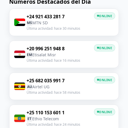
Números Destacados del Día
+24 921 433 281 7
ONLINE
MTN SD
MS
Última actividad: hace 30 minutos
+20 996 251 948 8
ONLINE
Etisalat Misr
EM
Última actividad: hace 16 minutos
+25 682 035 991 7
ONLINE
Airtel UG
AU
Última actividad: hace 58 minutos
+25 110 153 601 1
ONLINE
Ethio Telecom
ET
Última actividad: hace 24 minutos