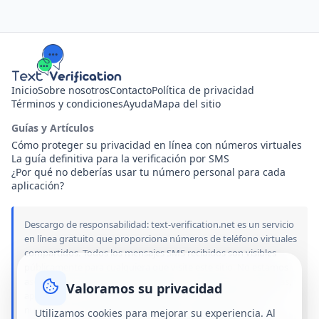
Inicio
Sobre nosotros
Contacto
Política de privacidad
Términos y condiciones
Ayuda
Mapa del sitio
Guías y Artículos
Cómo proteger su privacidad en línea con números virtuales
La guía definitiva para la verificación por SMS
¿Por qué no deberías usar tu número personal para cada
aplicación?
Descargo de responsabilidad: text-verification.net es un servicio
en línea gratuito que proporciona números de teléfono virtuales
compartidos. Todos los mensajes SMS recibidos son visibles
públicamente para cualquiera que visite este sitio. No estamos
asociados, patrocinados ni afiliados con ninguna de las marcas,
Valoramos su privacidad
aplicaciones o servicios mencionados en este sitio. El uso de
nuestros números públicos es bajo su propio riesgo. No
Utilizamos cookies para mejorar su experiencia. Al