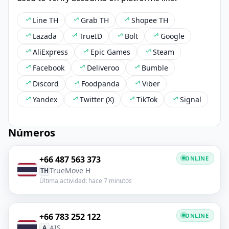
Line TH
Grab TH
Shopee TH
Lazada
TrueID
Bolt
Google
AliExpress
Epic Games
Steam
Facebook
Deliveroo
Bumble
Discord
Foodpanda
Viber
Yandex
Twitter (X)
TikTok
Signal
Números
+66 487 563 373
ONLINE
TrueMove H
TH
Última actividad: hace 7 minutos
+66 783 252 122
ONLINE
AIS
A