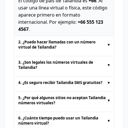
El código de país de Tailandia es
+66
. Al
usar una línea virtual o física, este código
aparece primero en formato
internacional. Por ejemplo:
+66 555 123
4567
.
2. ¿Puedo hacer llamadas con un número
▾
virtual de Tailandia?
Los números de teléfono temporales
3. ¿Son legales los números virtuales de
▾
proporcionados por plataformas de SMS
Tailandia?
en línea suelen ser solo para
recibir SMS
.
Sí. Los números virtuales de Tailandia son
No se soportan llamadas de voz ni envío
4. ¿Es seguro recibir Tailandia SMS gratuitos?
▾
totalmente legales para acciones como
estándar de SMS. Algunos servicios
recibir SMS en línea
o autenticación. Sin
Es seguro obtener
SMS gratuitos en
premium pueden ofrecer soporte para
5. ¿Por qué algunos sitios no aceptan Tailandia
▾
embargo, no deben usarse para
línea
de plataformas reputadas. Sin
llamadas por un costo adicional.
números virtuales?
actividades ilegales. Los usuarios deben
embargo, dado que los números públicos
Algunos sitios bloquean números de
cumplir con los términos de uso de la
pueden ser vistos por cualquiera, evita
6. ¿Cuánto tiempo puedo usar un Tailandia
▾
plataformas
de SMS en línea
para
plataforma.
recibir información sensible o privada a
número virtual?