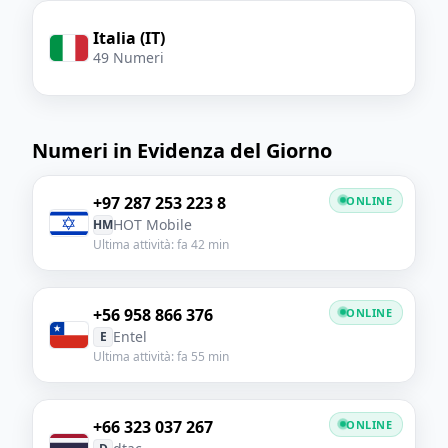
Italia (IT)
49 Numeri
Numeri in Evidenza del Giorno
+97 287 253 223 8
ONLINE
HOT Mobile
HM
Ultima attività: fa 42 min
+56 958 866 376
ONLINE
Entel
E
Ultima attività: fa 55 min
+66 323 037 267
ONLINE