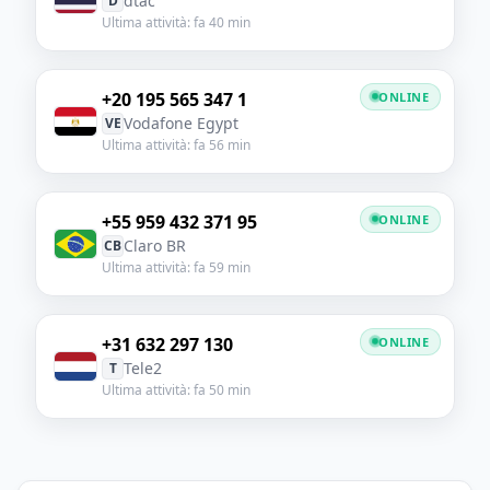
dtac
D
Ultima attività: fa 40 min
+20 195 565 347 1
ONLINE
Vodafone Egypt
VE
Ultima attività: fa 56 min
+55 959 432 371 95
ONLINE
Claro BR
CB
Ultima attività: fa 59 min
+31 632 297 130
ONLINE
Tele2
T
Ultima attività: fa 50 min