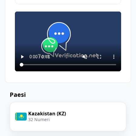
Usa il numero virtuale assegnato
virtuali.
I numeri gratuiti sono generalmente
per
ricevere SMS
e ottenere il tuo
pubblici; altri possono ricevere messaggi
codice di verifica
sullo stesso numero. Per azioni sensibili,
preferisci un numero dedicato a
pagamento.
Paesi
Kazakistan (KZ)
32 Numeri