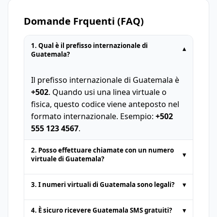
Domande Frquenti (FAQ)
1. Qual è il prefisso internazionale di
▾
Guatemala?
Il prefisso internazionale di Guatemala è
+502
. Quando usi una linea virtuale o
fisica, questo codice viene anteposto nel
formato internazionale. Esempio:
+502
555 123 4567
.
2. Posso effettuare chiamate con un numero
▾
virtuale di Guatemala?
I numeri temporanei forniti dalle
3. I numeri virtuali di Guatemala sono legali?
▾
piattaforme di SMS online sono in genere
solo per
ricevere SMS
. Le chiamate vocale
Sì. I numeri virtuali di Guatemala sono del
4. È sicuro ricevere Guatemala SMS gratuiti?
▾
o l'invio di SMS non sono supportati.