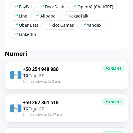
PayPal
DoorDash
OpenAI (ChatGPT)
Line
Alibaba
KakaoTalk
Uber Eats
Riot Games
Yandex
LinkedIn
Numeri
+50 254 948 986
ONLINE
Tigo GT
TG
Ultima attività: fa 8 min
+50 262 361 518
ONLINE
Tigo GT
TG
Ultima attività: fa 27 min