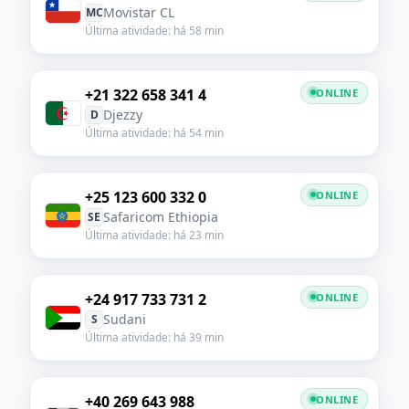
Movistar CL
MC
Última atividade: há 58 min
+21 322 658 341 4
ONLINE
Djezzy
D
Última atividade: há 54 min
+25 123 600 332 0
ONLINE
Safaricom Ethiopia
SE
Última atividade: há 23 min
+24 917 733 731 2
ONLINE
Sudani
S
Última atividade: há 39 min
+40 269 643 988
ONLINE