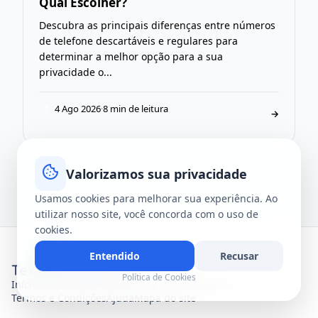
Qual Escolher?
Descubra as principais diferenças entre números
de telefone descartáveis e regulares para
determinar a melhor opção para a sua
privacidade o...
4 Ago 2026
·
8 min de leitura
T
→
Valorizamos sua privacidade
Usamos cookies para melhorar sua experiência. Ao
utilizar nosso site, você concorda com o uso de
cookies.
Entendido
Recusar
Política de Cookies
Início
Sobre nós
Contato
Política de Privacidade
Termos e Condições
Ajuda
Mapa do site