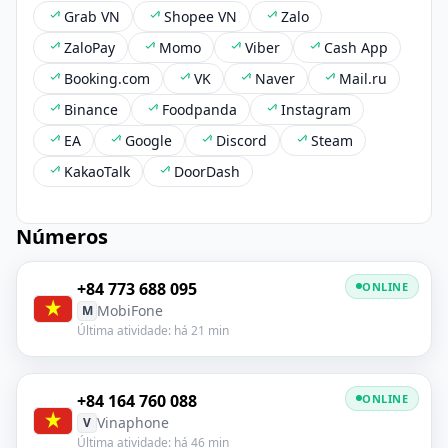
Grab VN
Shopee VN
Zalo
ZaloPay
Momo
Viber
Cash App
Booking.com
VK
Naver
Mail.ru
Binance
Foodpanda
Instagram
EA
Google
Discord
Steam
KakaoTalk
DoorDash
Números
+84 773 688 095
ONLINE
MobiFone
M
Última atividade: há 21 min
+84 164 760 088
ONLINE
Vinaphone
V
Última atividade: há 46 min