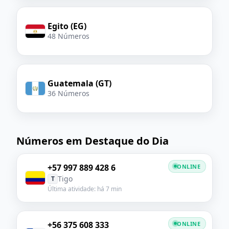
Egito (EG)
48 Números
Guatemala (GT)
36 Números
Números em Destaque do Dia
+57 997 889 428 6
ONLINE
Tigo
T
Última atividade: há 7 min
+56 375 608 333
ONLINE