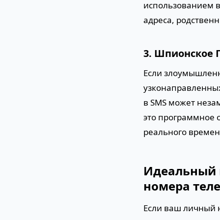
использованием в
адреса, родствен
3. Шпионское 
Если злоумышленн
узконаправленных
в SMS может неза
это программное 
реального времен
Идеальный 
номера тел
Если ваш личный 