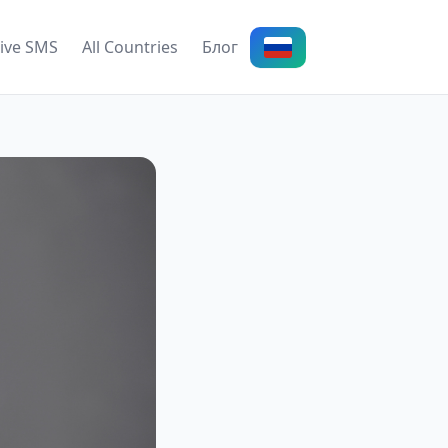
ive SMS
All Countries
Блог