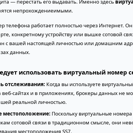
щита — перестать его выдавать. Именно здесь
вирту
вятся непрохождениеимыми.
р телефона работает полностью через Интернет. Он
рте, конкретному устройству или вышке сотовой свя
зан с вашей настоящей личностью или домашним адр
зах данных.
едует использовать виртуальный номер с
пь отслеживания:
Когда вы используете виртуальны
 веб-сайтах и в приложениях, брокеры данных не мог
вашей реальной личностью.
е местоположение:
Поскольку виртуальные номера
кам сотовой связи в традиционном смысле, они не
ивания местоположения SS7.