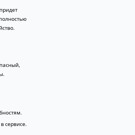
 придет
 полностью
йство.
опасный,
ы.
бностям.
в сервисе.