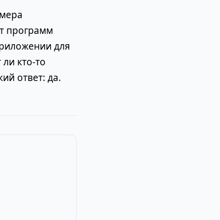
омера
от программ
приложении для
 ли кто-то
ий ответ: да.