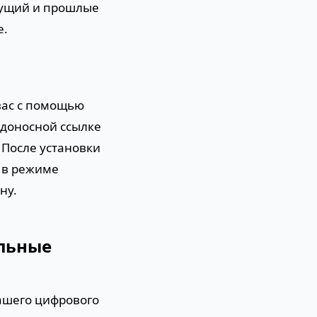
кущий и прошлые
е.
вас с помощью
доносной ссылке
 После установки
 в режиме
ну.
льные
ашего цифрового