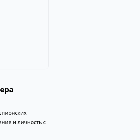
мера
 шпионских
ние и личность с