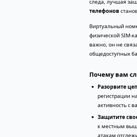
следа, лучшая за
телефонов
стано
Виртуальный номе
физической SIM-ка
важно, он не свя
общедоступных ба
Почему вам сл
Разорвите це
регистрации на
активность с 
Защитите сво
к местным выш
атакам отслеж