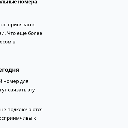
альные номера
 не привязан к
зи. Что еще более
есом в
егодня
й номер для
ут связать эту
 не подключаются
восприимчивы к