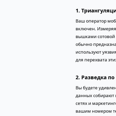
1. Триангуляц
Ваш оператор моби
включен. Измеря
вышками сотовой 
обычно предназна
используют уязви
для перехвата эт
2. Разведка п
Вы будете удивлен
данных собирают 
сетях и маркетинг
вашим номером те