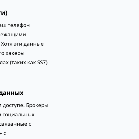
ти)
ваш телефон
злежащими
 Хотя эти данные
то хакеры
х (таких как SS7)
 данных
м доступе. Брокеры
в социальных
связанные с
» с