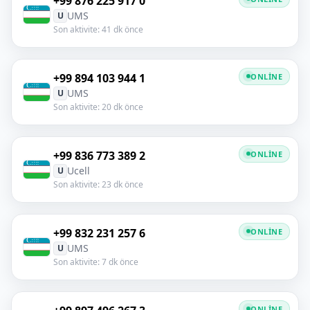
+99 876 225 917 0
UMS
U
Son aktivite: 41 dk önce
+99 894 103 944 1
ONLINE
UMS
U
Son aktivite: 20 dk önce
+99 836 773 389 2
ONLINE
Ucell
U
Son aktivite: 23 dk önce
+99 832 231 257 6
ONLINE
UMS
U
Son aktivite: 7 dk önce
ONLINE