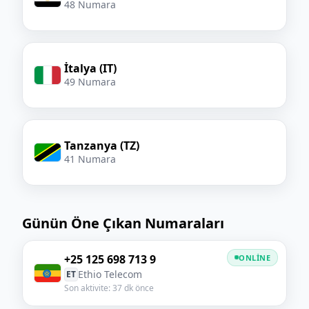
48 Numara
İtalya (IT)
49 Numara
Tanzanya (TZ)
41 Numara
Günün Öne Çıkan Numaraları
+25 125 698 713 9
ONLINE
Ethio Telecom
ET
Son aktivite: 37 dk önce