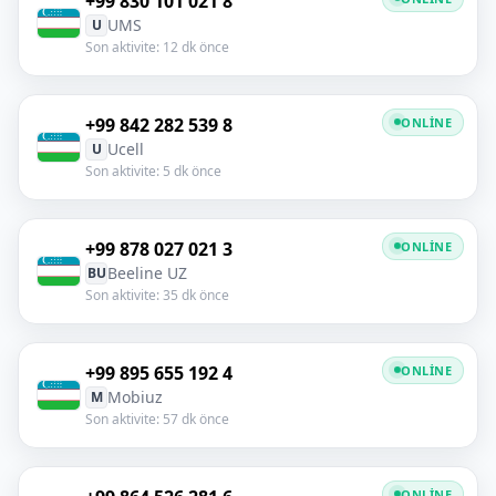
+99 830 101 021 8
UMS
U
Son aktivite: 12 dk önce
+99 842 282 539 8
ONLINE
Ucell
U
Son aktivite: 5 dk önce
+99 878 027 021 3
ONLINE
Beeline UZ
BU
Son aktivite: 35 dk önce
+99 895 655 192 4
ONLINE
Mobiuz
M
Son aktivite: 57 dk önce
ONLINE