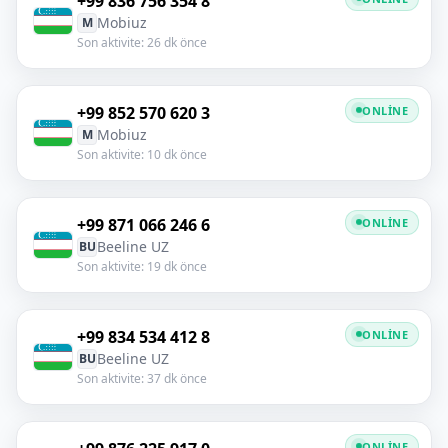
+99 836 756 354 8
Mobiuz
M
Son aktivite: 26 dk önce
+99 852 570 620 3
ONLINE
Mobiuz
M
Son aktivite: 10 dk önce
+99 871 066 246 6
ONLINE
Beeline UZ
BU
Son aktivite: 19 dk önce
+99 834 534 412 8
ONLINE
Beeline UZ
BU
Son aktivite: 37 dk önce
ONLINE