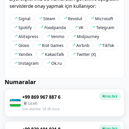
servislerde onay yapmak için kullanıyor:
Signal
Steam
Revolut
Microsoft
Spotify
Foodpanda
VK
Telegram
AliExpress
Venmo
Midjourney
Glovo
Riot Games
Airbnb
TikTok
Yandex
KakaoTalk
Twitter (X)
Instagram
Ok.ru
Numaralar
+99 869 967 887 6
ONLINE
Ucell
U
Son aktivite: 58 dk önce
ONLINE