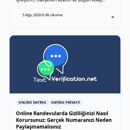
5 Ağu 2026
·
6 dk okuma
T
→
ONLINE DATING
DATING PRIVACY
Online Randevularda Gizliliğinizi Nasıl
Korursunuz: Gerçek Numaranızı Neden
Paylaşmamalısınız