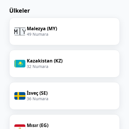
Ülkeler
Malezya (MY)
🇲🇾
49 Numara
Kazakistan (KZ)
32 Numara
İsveç (SE)
36 Numara
Mısır (EG)