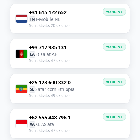
+31 615 122 652
ONLINE
T-Mobile NL
TN
Son aktivite: 20 dk önce
+93 717 985 131
ONLINE
Etisalat AF
EA
Son aktivite: 47 dk önce
+25 123 600 332 0
ONLINE
Safaricom Ethiopia
SE
Son aktivite: 49 dk önce
+62 555 448 796 1
ONLINE
XL Axiata
XA
Son aktivite: 47 dk önce