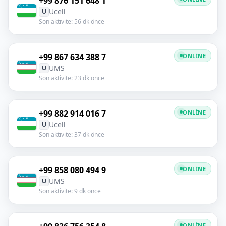
+99 876 151 648 1
Ucell
U
Son aktivite: 56 dk önce
+99 867 634 388 7
ONLINE
UMS
U
Son aktivite: 23 dk önce
+99 882 914 016 7
ONLINE
Ucell
U
Son aktivite: 37 dk önce
+99 858 080 494 9
ONLINE
UMS
U
Son aktivite: 9 dk önce
ONLINE