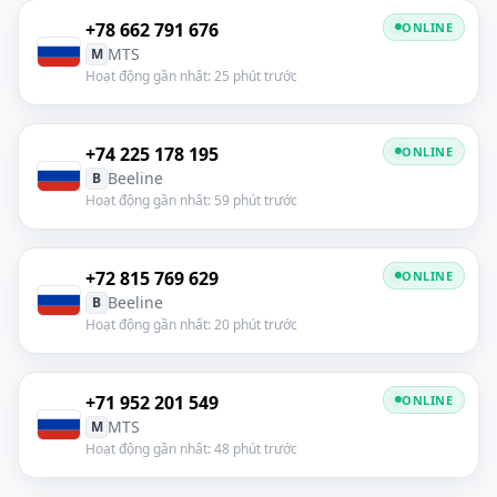
+78 662 791 676
ONLINE
MTS
M
Hoạt động gần nhất: 25 phút trước
+74 225 178 195
ONLINE
Beeline
B
Hoạt động gần nhất: 59 phút trước
+72 815 769 629
ONLINE
Beeline
B
Hoạt động gần nhất: 20 phút trước
+71 952 201 549
ONLINE
MTS
M
Hoạt động gần nhất: 48 phút trước