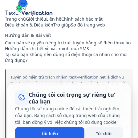
Trang chủ
Giới thiệu
Liên hệ
Chính sách bảo mật
Điều khoản & Điều kiện
Trợ giúp
Sơ đồ trang web
Hướng dẫn & Bài viết
Cách bảo vệ quyền riêng tư trực tuyến bằng số điện thoại ảo
Hướng dẫn chi tiết về xác minh qua SMS
Tại sao bạn không nên dùng số điện thoại cá nhân cho mọi
ứng dụng?
Tuyên bố miễn trừ trách nhiệm: text-verification.net là dịch vụ
trực tuyến miễn phí cung cấp số điện thoại ảo dùng chung. Tất
cả tin nhắn SMS nhận được đều được hiển thị công khai cho bất
Chúng tôi coi trọng sự riêng tư
kỳ ai truy cập trang web này. Chúng tôi không liên kết, tài trợ
của bạn
hoặc liên quan đến bất kỳ thương hiệu, ứng dụng hoặc dịch vụ
nào được đề cập trên trang web này. Việc sử dụng số công khai
Chúng tôi sử dụng cookie để cải thiện trải nghiệm
của chúng tôi hoàn toàn do bạn tự chịu rủi ro. Chúng tôi không
của bạn. Bằng cách sử dụng trang web của chúng
chịu trách nhiệm hoặc nghĩa vụ pháp lý đối với bất kỳ thiệt hại,
tôi, bạn đồng ý với việc chúng tôi sử dụng cookie.
đình chỉ tài khoản hoặc hậu quả pháp lý nào phát sinh từ việc sử
dụng dịch vụ của chúng tôi.
tôi hiểu
Từ chối