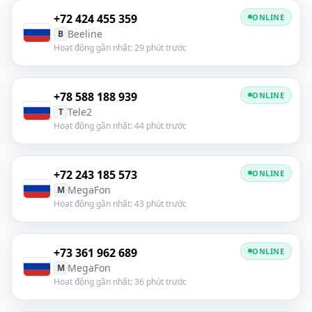
+72 424 455 359
ONLINE
Beeline
B
Hoạt động gần nhất: 29 phút trước
+78 588 188 939
ONLINE
Tele2
T
Hoạt động gần nhất: 44 phút trước
+72 243 185 573
ONLINE
MegaFon
M
Hoạt động gần nhất: 43 phút trước
+73 361 962 689
ONLINE
MegaFon
M
Hoạt động gần nhất: 36 phút trước