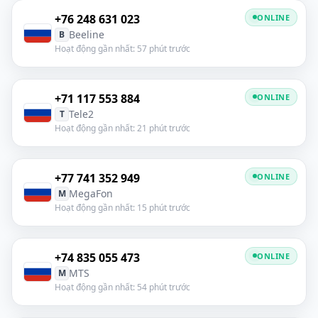
+76 248 631 023
ONLINE
Beeline
B
Hoạt động gần nhất: 57 phút trước
+71 117 553 884
ONLINE
Tele2
T
Hoạt động gần nhất: 21 phút trước
+77 741 352 949
ONLINE
MegaFon
M
Hoạt động gần nhất: 15 phút trước
+74 835 055 473
ONLINE
MTS
M
Hoạt động gần nhất: 54 phút trước