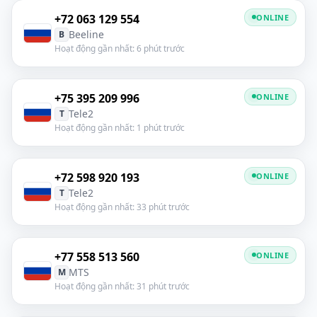
+72 063 129 554
ONLINE
Beeline
B
Hoạt động gần nhất: 6 phút trước
+75 395 209 996
ONLINE
Tele2
T
Hoạt động gần nhất: 1 phút trước
+72 598 920 193
ONLINE
Tele2
T
Hoạt động gần nhất: 33 phút trước
+77 558 513 560
ONLINE
MTS
M
Hoạt động gần nhất: 31 phút trước