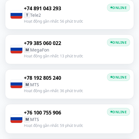
+74 891 043 293
ONLINE
Tele2
T
Hoạt động gần nhất: 56 phút trước
+79 385 060 022
ONLINE
MegaFon
M
Hoạt động gần nhất: 13 phút trước
+78 192 805 240
ONLINE
MTS
M
Hoạt động gần nhất: 36 phút trước
+76 100 755 906
ONLINE
MTS
M
Hoạt động gần nhất: 59 phút trước