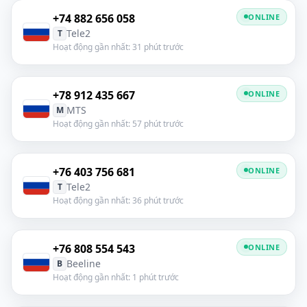
+74 882 656 058
ONLINE
Tele2
T
Hoạt động gần nhất: 31 phút trước
+78 912 435 667
ONLINE
MTS
M
Hoạt động gần nhất: 57 phút trước
+76 403 756 681
ONLINE
Tele2
T
Hoạt động gần nhất: 36 phút trước
+76 808 554 543
ONLINE
Beeline
B
Hoạt động gần nhất: 1 phút trước