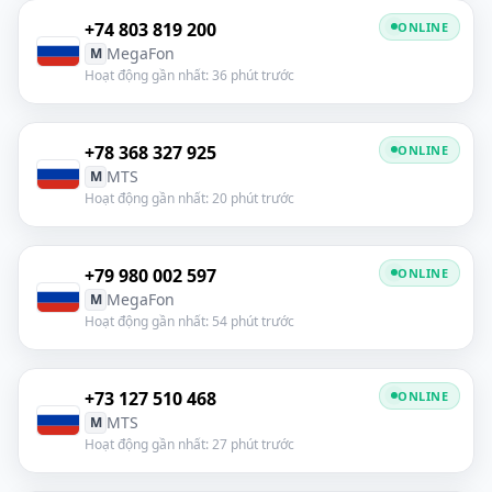
+74 803 819 200
ONLINE
MegaFon
M
Hoạt động gần nhất: 36 phút trước
+78 368 327 925
ONLINE
MTS
M
Hoạt động gần nhất: 20 phút trước
+79 980 002 597
ONLINE
MegaFon
M
Hoạt động gần nhất: 54 phút trước
+73 127 510 468
ONLINE
MTS
M
Hoạt động gần nhất: 27 phút trước