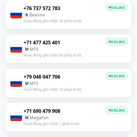
+76 737 572 783
ONLINE
Beeline
B
Hoạt động gần nhất: 26 phút trước
+71 477 425 401
ONLINE
MTS
M
Hoạt động gần nhất: 40 phút trước
+79 048 047 706
ONLINE
MTS
M
Hoạt động gần nhất: 14 phút trước
+71 690 479 908
ONLINE
MegaFon
M
Hoạt động gần nhất: 1 phút trước