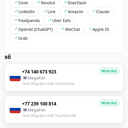
Ozon
Revolut
DoorDash
LinkedIn
Line
Amazon
Claude
Foodpanda
Uber Eats
OpenAI (ChatGPT)
WeChat
Apple ID
Grab
số
+74 140 673 923
ONLINE
MegaFon
M
Hoạt động gần nhất: 4 phút trước
+77 239 100 814
ONLINE
MegaFon
M
Hoạt động gần nhất: 59 phút trước