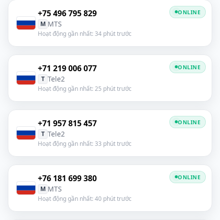
+75 496 795 829
ONLINE
MTS
M
Hoạt động gần nhất: 34 phút trước
+71 219 006 077
ONLINE
Tele2
T
Hoạt động gần nhất: 25 phút trước
+71 957 815 457
ONLINE
Tele2
T
Hoạt động gần nhất: 33 phút trước
+76 181 699 380
ONLINE
MTS
M
Hoạt động gần nhất: 40 phút trước