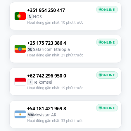
+351 954 250 417
ONLINE
NOS
N
Hoạt động gần nhất: 10 phút trước
+25 175 723 386 4
ONLINE
Safaricom Ethiopia
SE
Hoạt động gần nhất: 21 phút trước
+62 742 296 950 0
ONLINE
Telkomsel
T
Hoạt động gần nhất: 19 phút trước
+54 181 421 969 8
ONLINE
Movistar AR
MA
Hoạt động gần nhất: 33 phút trước