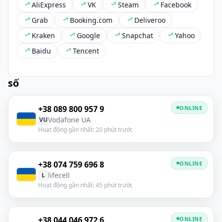
AliExpress
VK
Steam
Facebook
Grab
Booking.com
Deliveroo
Kraken
Google
Snapchat
Yahoo
Baidu
Tencent
số
+38 089 800 957 9
ONLINE
Vodafone UA
VU
Hoạt động gần nhất: 20 phút trước
+38 074 759 696 8
ONLINE
lifecell
L
Hoạt động gần nhất: 45 phút trước
+38 044 046 972 6
ONLINE