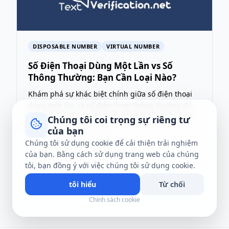
DISPOSABLE NUMBER
VIRTUAL NUMBER
Số Điện Thoại Dùng Một Lần vs Số
Thông Thường: Bạn Cần Loại Nào?
Khám phá sự khác biệt chính giữa số điện thoại
dùng một lần và số điện thoại thông thường để
xác định lựa chọn tốt nhất cho bảo mật trực tuy...
Chúng tôi coi trọng sự riêng tư
của bạn
4 Thg 8 2026
·
8 phút đọc
Chúng tôi sử dụng cookie để cải thiện trải nghiệm
T
→
của bạn. Bằng cách sử dụng trang web của chúng
tôi, bạn đồng ý với việc chúng tôi sử dụng cookie.
tôi hiểu
Từ chối
Chính sách cookie