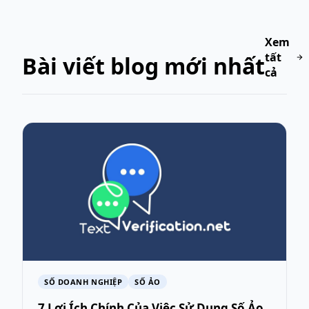
Xem
tất
Bài viết blog mới nhất
cả
SỐ DOANH NGHIỆP
SỐ ẢO
7 Lợi Ích Chính Của Việc Sử Dụng Số Ảo