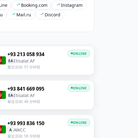
Line
Booking.com
Instagram
ru
Mail.ru
Discord
+93 213 058 934
ONLINE
Etisalat AF
EA
最近活动: 57 分钟前
+93 841 669 095
ONLINE
Etisalat AF
EA
最近活动: 48 分钟前
+93 993 836 150
ONLINE
AWCC
A
最近活动: 58 分钟前