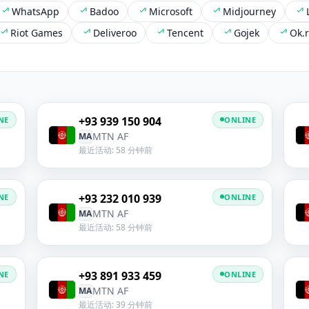
WhatsApp
Badoo
Microsoft
Midjourney
Riot Games
Deliveroo
Tencent
Gojek
Ok.
+93 939 150 904
NE
ONLINE
MTN AF
MA
最近活动: 58 分钟前
+93 232 010 939
NE
ONLINE
MTN AF
MA
最近活动: 58 分钟前
+93 891 933 459
NE
ONLINE
MTN AF
MA
最近活动: 39 分钟前