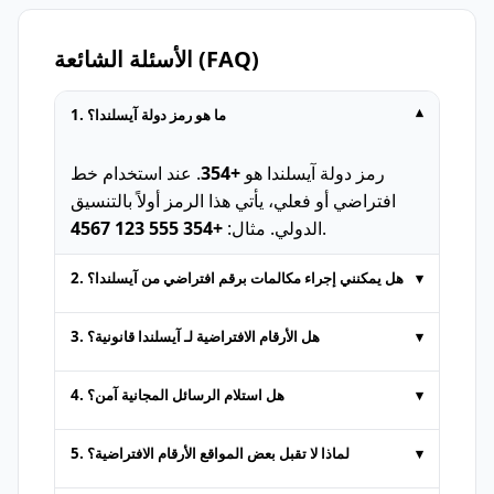
الأسئلة الشائعة (FAQ)
▾
1. ما هو رمز دولة آيسلندا؟
رمز دولة آيسلندا هو
+354
. عند استخدام خط
افتراضي أو فعلي، يأتي هذا الرمز أولاً بالتنسيق
.
الدولي. مثال:
+354 555 123 4567
▾
2. هل يمكنني إجراء مكالمات برقم افتراضي من آيسلندا؟
الأرقام المؤقتة التي توفّرها منصات SMS عبر
▾
3. هل الأرقام الافتراضية لـ آيسلندا قانونية؟
الإنترنت مخصّصة عادةً فقط لـ
استلام الرسائل
. لا
يتم دعم المكالمات الصوتية أو إرسال SMS
نعم. الأرقام الافتراضية لـ آيسلندا قانونية تماماً
▾
4. هل استلام الرسائل المجانية آمن؟
القياسي. قد توفّر بعض الخدمات المدفوعة دعم
لأعمال مثل
استلام الرسائل عبر الإنترنت
أو
المكالمات مقابل رسوم إضافية.
المصادقة. لكن يجب عدم استخدامها لأغراض غير
يُعد الحصول على
رسائل مجانية عبر الإنترنت
من
▾
5. لماذا لا تقبل بعض المواقع الأرقام الافتراضية؟
قانونية. على المستخدمين الالتزام بشروط
منصات موثوقة أمراً آمناً. ومع ذلك، لأن الأرقام
الاستخدام.