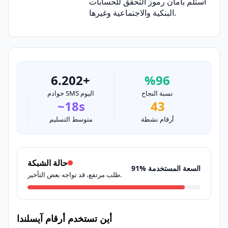
استلم بأمان رموز التحقق للحسابات
البنكية والاجتماعية وغيرها.
6.202+
%96
نسبة النجاح
خوادم SMS اليوم
~18s
43
أرقام نشطة
متوسط التسليم
حالة الشبكة
91% السعة المستخدمة
طلب مرتفع، قد تواجه بعض التأخير.
أين تستخدم أرقام آيسلندا