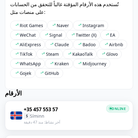
تُستخدم هذه الأرقام المؤقتة غالباً للتحقق من الحسابات
على منصات مثل:
Riot Games
Naver
Instagram
WeChat
Signal
Twitter (X)
EA
AliExpress
Claude
Badoo
Airbnb
TikTok
Steam
KakaoTalk
Glovo
WhatsApp
Kraken
Midjourney
Gojek
GitHub
الأرقام
+35 457 553 57
ONLINE
Síminn
S
آخر نشاط: منذ 47 دقيقة