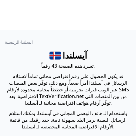
آيسلندا
الرئيسية
آيسلندا
تسرد هذه الصفحة 43 رقماً.
قد يكون الحصول على رقم افتراضي مجاني تماماً لاستلام
الرسائل في آيسلندا أمراً صعباً. ومع ذلك، توفّر بعض المنصات
عبر الويب فترات تجريبية أو خططاً مجانية محدودة لأرقام SMS
الافتراضية. يعد TextVerification.net من بين المنصات التي
توفّر أرقام هواتف افتراضية مجانية لـ آيسلندا.
باستخدام الـ هاتف الوهمي المجاني في آيسلندا، يمكنك استلام
الرسائل النصية برمز البلد بسهولة تامة. حدد رقمك من قائمة
الأرقام الافتراضية المجانية المخصصة لـ آيسلندا.