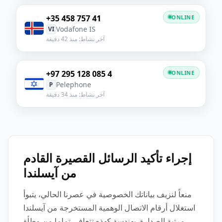
+35 458 757 41
ONLINE
Vodafone IS
VI
آخر نشاط: منذ 42 دقيقة
+97 295 128 085 4
ONLINE
Pelephone
P
آخر نشاط: منذ 34 دقيقة
إجراء تأكيد الرسائل القصيرة القادم
من آيسلندا
منعاً لنزيف بياناتك الخصوصية في عصرنا الحالي، يتبوأ
استغلال أرقام الاتصال الوهمية المستخرجة من آيسلندا
مرتبة الصدارة. بهندسة كهذه تتعافى تماما من وطأة