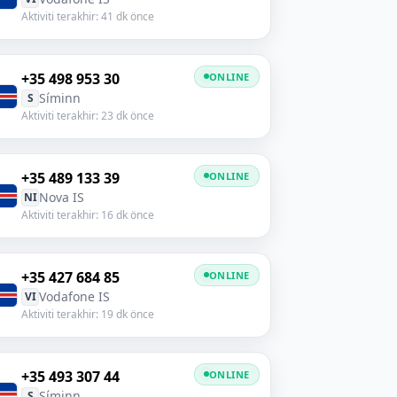
Aktiviti terakhir: 41 dk önce
+35 498 953 30
ONLINE
Síminn
S
Aktiviti terakhir: 23 dk önce
+35 489 133 39
ONLINE
Nova IS
NI
Aktiviti terakhir: 16 dk önce
+35 427 684 85
ONLINE
Vodafone IS
VI
Aktiviti terakhir: 19 dk önce
+35 493 307 44
ONLINE
Síminn
S