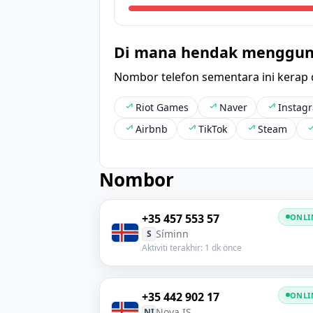
Di mana hendak menggun
Nombor telefon sementara ini kerap
Riot Games
Naver
Instag
Airbnb
TikTok
Steam
Nombor
+35 457 553 57
ONLI
Síminn
S
Aktiviti terakhir: 1 dk önce
+35 442 902 17
ONLI
Nova IS
NI