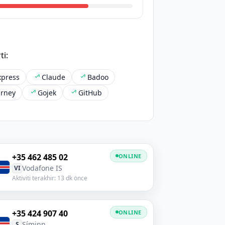
i:
xpress
Claude
Badoo
urney
Gojek
GitHub
+35 462 485 02
ONLINE
Vodafone IS
VI
Aktiviti terakhir: 13 dk önce
+35 424 907 40
ONLINE
Síminn
S