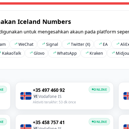
akan Iceland Numbers
 digunakan untuk mengesahkan akaun pada platform sepert
ram
WeChat
Signal
Twitter (X)
EA
AliE
KakaoTalk
Glovo
WhatsApp
Kraken
Midjo
+35 497 460 92
NE
ONLINE
Vodafone IS
VI
Aktiviti terakhir: 53 dk önce
+35 458 757 41
NE
ONLINE
Vodafone IS
VI