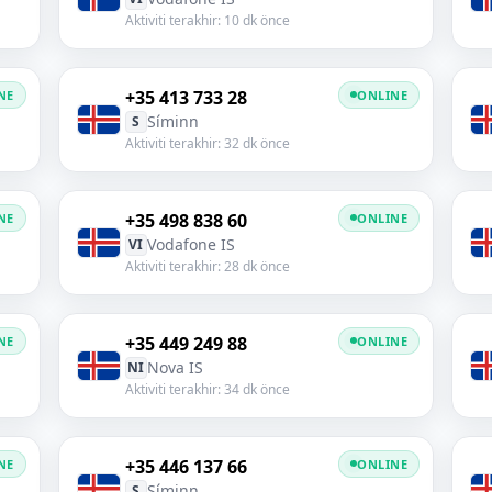
Aktiviti terakhir: 10 dk önce
+35 413 733 28
NE
ONLINE
Síminn
S
Aktiviti terakhir: 32 dk önce
+35 498 838 60
NE
ONLINE
Vodafone IS
VI
Aktiviti terakhir: 28 dk önce
+35 449 249 88
NE
ONLINE
Nova IS
NI
Aktiviti terakhir: 34 dk önce
+35 446 137 66
NE
ONLINE
Síminn
S