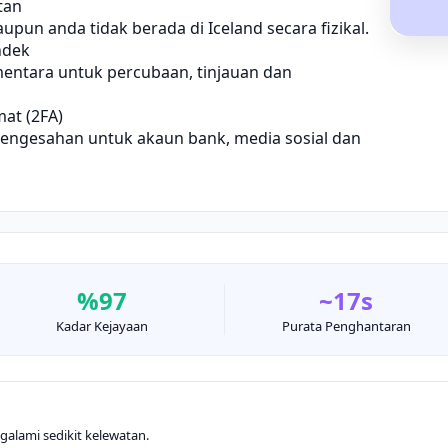
tan
pun anda tidak berada di Iceland secara fizikal.
ndek
entara untuk percubaan, tinjauan dan
at (2FA)
engesahan untuk akaun bank, media sosial dan
%97
~17s
Kadar Kejayaan
Purata Penghantaran
alami sedikit kelewatan.