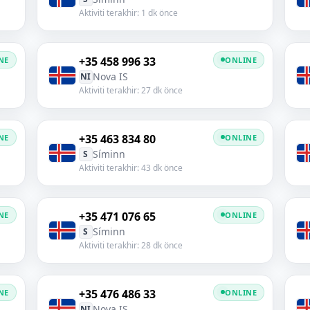
Aktiviti terakhir: 1 dk önce
+35 458 996 33
NE
ONLINE
Nova IS
NI
Aktiviti terakhir: 27 dk önce
+35 463 834 80
NE
ONLINE
Síminn
S
Aktiviti terakhir: 43 dk önce
+35 471 076 65
NE
ONLINE
Síminn
S
Aktiviti terakhir: 28 dk önce
+35 476 486 33
NE
ONLINE
Nova IS
NI