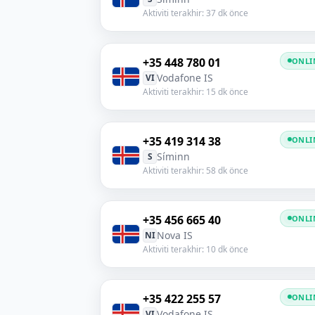
Aktiviti terakhir: 37 dk önce
+35 448 780 01
ONLI
Vodafone IS
VI
Aktiviti terakhir: 15 dk önce
+35 419 314 38
ONLI
Síminn
S
Aktiviti terakhir: 58 dk önce
+35 456 665 40
ONLI
Nova IS
NI
Aktiviti terakhir: 10 dk önce
+35 422 255 57
ONLI
Vodafone IS
VI