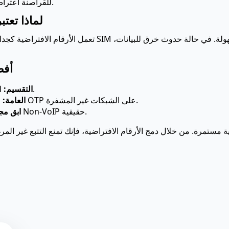
للقراصنة اعتراض الرسائل والوصول إلى تطبيقاتك المصرفية.
لماذا تعتب
تعمل الأرقام الافتراضية كجدار حماية رقمي. نظرًا لأنها غير م
أفض
استخدم أرقامًا مختلفة لخدمات مختلفة.
التقسيم:
لا تعترض أبدًا رموز OTP على الشبكات غير المشفرة.
تجنب شبكات WiFi العامة:
استخدم منصتنا التي تضمن أرقام Non-VoIP حقيقية.
ابق مجه