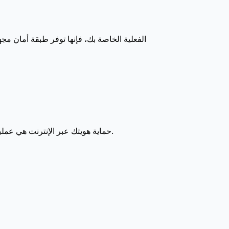
حماية هويتك عبر الإنترنت هي عملية مستمرة. من خلال دمج الأرقام الافتراضية، فإنك تمنع التتبع غير المرغوب فيه من قبل شركات التكنولوجيا الكبرى.