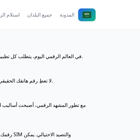
المدونة
جميع البلدان
استلام ال
في العالم الرقمي اليوم، يتطلب كل تطبيق بياناتك الشخصية. احمِ نفسك من تسرب البيانات وهجمات التصيد الاحتيالي باستخدام رقم افتراضي. هذا بمثابة درع.
لا تعطِ رقم هاتفك الحقيقي لأي خدمة إلا إذا كان ذلك ضرورياً للغاية. يعد استخدام الأرقام المؤقتة التي يمكن التخلص منها الطريقة الأكثر فعالية.
مع تطور المشهد الرقمي، أصبحت أساليب الجها
رقمك ال