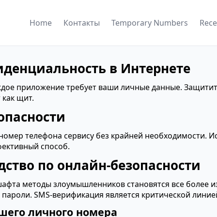
Home
Контакты
Temporary Numbers
Rece
денциальность в Интернете
дое приложение требует ваши личные данные. Защитите
 как щит.
зопасности
 номер телефона сервису без крайней необходимости. 
ективный способ.
дство по онлайн-безопасности
шафта методы злоумышленников становятся все более
а пароли. SMS-верификация является критической линие
шего личного номера