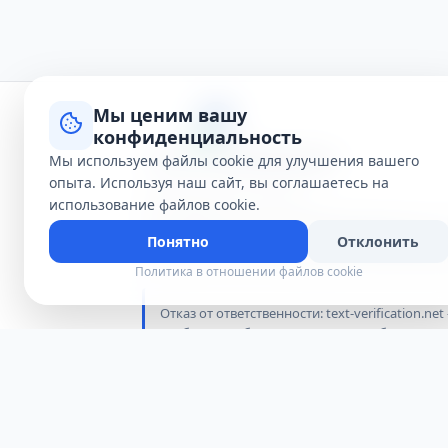
Мы ценим вашу
конфиденциальность
Мы используем файлы cookie для улучшения вашего
опыта. Используя наш сайт, вы соглашаетесь на
Руководства и статьи
использование файлов cookie.
Как защитить свою конфиденциальность в
Полное руководство по SMS-верификации
Понятно
Отклонить
Почему не стоит использовать личный ном
Политика в отношении файлов cookie
Отказ от ответственности: text-verificatio
сообщения общедоступны для любого посетит
службами, упомянутыми на этом сайте. Испо
ответственности за любые убытки, блокиров
© 2026 Text Verification - Receive SMS Onli