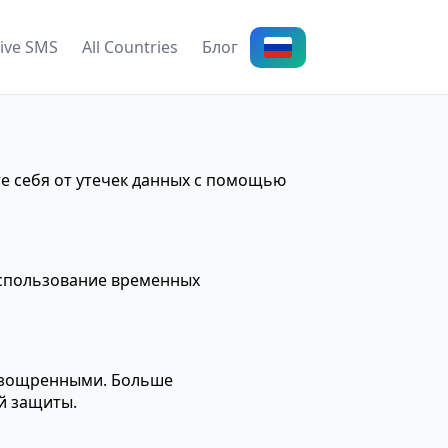
ive SMS
All Countries
Блог
 себя от утечек данных с помощью
Использование временных
 изощренными. Больше
й защиты.