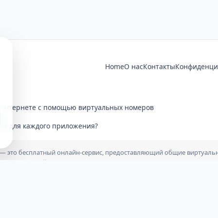
Home
О нас
Контакты
Конфиденци
 Интернете с помощью виртуальных номеров
ер для каждого приложения?
n.net — это бесплатный онлайн-сервис, предоставляющий общие виртуа
еля этого сайта. Мы не связаны, не спонсируемся и не сотрудничае
льзование наших публичных номеров осуществляется исключительно н
ки аккаунтов или юридические последствия, возникшие в результате и
ne - text-verification.net Отправляйте бесплатные SMS онлайн