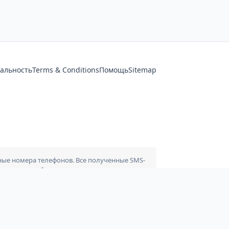
альность
Terms & Conditions
Помощь
Sitemap
льные номера телефонов. Все полученные SMS-
м ни с какими брендами, приложениями или
а ваш страх и риск. Мы не несем никакой
спользования наших услуг.