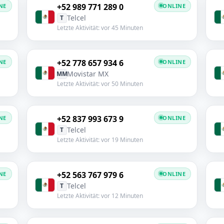
+52 989 771 289 0
NE
ONLINE
Telcel
T
Letzte Aktivität: vor 45 Minuten
+52 778 657 934 6
NE
ONLINE
Movistar MX
MM
Letzte Aktivität: vor 50 Minuten
+52 837 993 673 9
NE
ONLINE
Telcel
T
Letzte Aktivität: vor 19 Minuten
+52 563 767 979 6
NE
ONLINE
Telcel
T
Letzte Aktivität: vor 12 Minuten