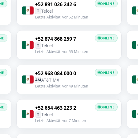
+52 891 026 242 6
NE
ONLINE
Telcel
T
Letzte Aktivität: vor 52 Minuten
+52 874 868 259 7
NE
ONLINE
Telcel
T
Letzte Aktivität: vor 55 Minuten
+52 968 084 000 0
NE
ONLINE
AT&T MX
AM
Letzte Aktivität: vor 49 Minuten
+52 654 463 223 2
NE
ONLINE
Telcel
T
Letzte Aktivität: vor 7 Minuten