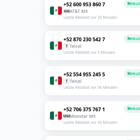
+52 600 953 860 7
ONLI
AT&T MX
AM
Letzte Aktivität: vor 20 Minuten
+52 870 230 542 7
ONLI
Telcel
T
Letzte Aktivität: vor 5 Minuten
+52 554 955 245 5
ONLI
Telcel
T
Letzte Aktivität: vor 56 Minuten
+52 706 375 767 1
ONLI
Movistar MX
MM
Letzte Aktivität: vor 45 Minuten