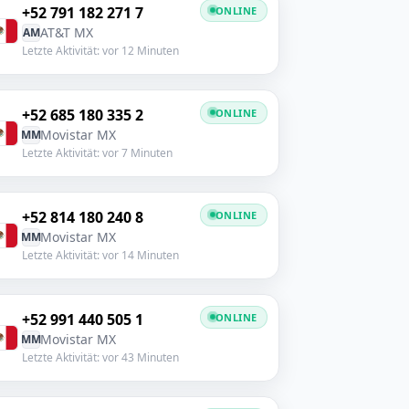
+52 791 182 271 7
ONLINE
AT&T MX
AM
Letzte Aktivität: vor 12 Minuten
+52 685 180 335 2
ONLINE
Movistar MX
MM
Letzte Aktivität: vor 7 Minuten
+52 814 180 240 8
ONLINE
Movistar MX
MM
Letzte Aktivität: vor 14 Minuten
+52 991 440 505 1
ONLINE
Movistar MX
MM
Letzte Aktivität: vor 43 Minuten