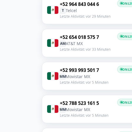
+52 964 843 044 6
ONLI
Telcel
T
Letzte Aktivität: vor 29 Minuten
+52 654 018 575 7
ONLI
AT&T MX
AM
Letzte Aktivität: vor 33 Minuten
+52 993 993 501 7
ONLI
Movistar MX
MM
Letzte Aktivität: vor 5 Minuten
+52 788 523 161 5
ONLI
Movistar MX
MM
Letzte Aktivität: vor 5 Minuten