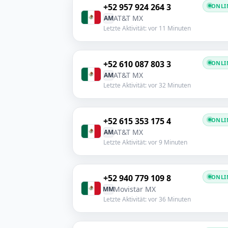
+52 957 924 264 3
ONLI
AT&T MX
AM
Letzte Aktivität: vor 11 Minuten
+52 610 087 803 3
ONLI
AT&T MX
AM
Letzte Aktivität: vor 32 Minuten
+52 615 353 175 4
ONLI
AT&T MX
AM
Letzte Aktivität: vor 9 Minuten
+52 940 779 109 8
ONLI
Movistar MX
MM
Letzte Aktivität: vor 36 Minuten