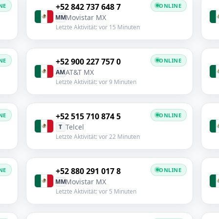
+52 842 737 648 7
NE
ONLINE
Movistar MX
MM
Letzte Aktivität: vor 15 Minuten
+52 900 227 757 0
NE
ONLINE
AT&T MX
AM
Letzte Aktivität: vor 9 Minuten
+52 515 710 874 5
NE
ONLINE
Telcel
T
Letzte Aktivität: vor 22 Minuten
+52 880 291 017 8
NE
ONLINE
Movistar MX
MM
Letzte Aktivität: vor 5 Minuten