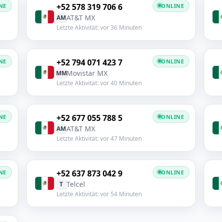
+52 578 319 706 6
NE
ONLINE
AT&T MX
AM
Letzte Aktivität: vor 36 Minuten
+52 794 071 423 7
NE
ONLINE
Movistar MX
MM
Letzte Aktivität: vor 40 Minuten
+52 677 055 788 5
NE
ONLINE
AT&T MX
AM
Letzte Aktivität: vor 47 Minuten
+52 637 873 042 9
NE
ONLINE
Telcel
T
Letzte Aktivität: vor 54 Minuten