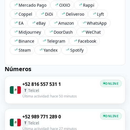
Mercado Pago
OXXO
Rappi
Coppel
DiDi
Deliveroo
Lyft
EA
eBay
Amazon
WhatsApp
Midjourney
DoorDash
WeChat
Binance
Telegram
Facebook
Steam
Yandex
Spotify
Números
+52 816 557 531 1
ONLINE
Telcel
T
Última actividad: hace 50 minutos
+52 989 771 289 0
ONLINE
Telcel
T
Última actividad: hace 27 minutos