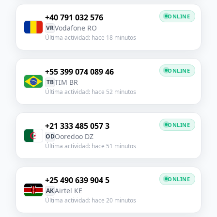
+40 791 032 576
ONLINE
Vodafone RO
VR
Última actividad: hace 18 minutos
+55 399 074 089 46
ONLINE
TIM BR
TB
Última actividad: hace 52 minutos
+21 333 485 057 3
ONLINE
Ooredoo DZ
OD
Última actividad: hace 51 minutos
+25 490 639 904 5
ONLINE
Airtel KE
AK
Última actividad: hace 20 minutos