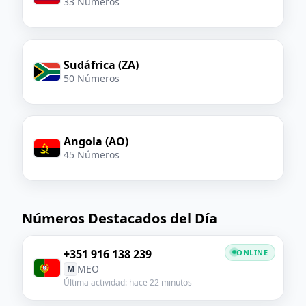
33 Números
Sudáfrica (ZA)
50 Números
Angola (AO)
45 Números
Números Destacados del Día
+351 916 138 239
ONLINE
MEO
M
Última actividad: hace 22 minutos