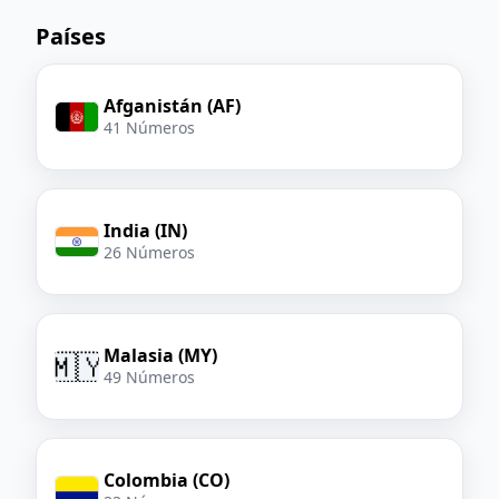
Países
Afganistán (AF)
41 Números
India (IN)
26 Números
Malasia (MY)
🇲🇾
49 Números
Colombia (CO)