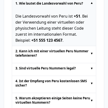
1. Wie lautet die Landesvorwahl von Peru?
▾
Die Landesvorwahl von Peru ist
+51
. Bei
der Verwendung einer virtuellen oder
physischen Leitung steht dieser Code
zuerst im internationalen Format.
Beispiel:
+51 555 123 4567
.
2. Kann ich mit einer virtuellen Peru Nummer
▾
telefonieren?
Temporäre Telefonnummern von Online-
3. Sind virtuelle Peru Nummern legal?
▾
SMS-Plattformen dienen in der Regel nur
zum
Empfangen von SMS
. Sprachanrufe
Ja. Virtuelle Nummern aus Peru sind für
4. Ist der Empfang von Peru kostenlosen SMS
▾
oder das Senden von Standard-SMS
Handlungen wie
SMS online empfangen
sicher?
werden nicht unterstützt. Einige
oder Authentifizierung völlig legal. Sie
Es ist sicher,
kostenlose SMS online
von
Premiumdienste können gegen Aufpreis
dürfen jedoch nicht für illegale Aktivitäten
5. Warum akzeptieren einige Seiten keine Peru
▾
seriösen Plattformen zu erhalten. Da
Anrufunterstützung bieten.
verwendet werden. Benutzer müssen die
virtuellen Nummern?
öffentliche Nummern jedoch von jedem