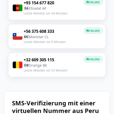
+93 154 677 820
ONLINE
Etisalat AF
EA
Letzte Aktivität: vor 44 Minuten
+56 375 608 333
ONLINE
Movistar CL
MC
Letzte Aktivität: vor 8 Minuten
+32 609 305 115
ONLINE
Orange BE
OB
Letzte Aktivität: vor 52 Minuten
SMS-Verifizierung mit einer
virtuellen Nummer aus Peru