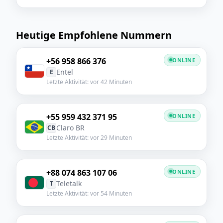
Heutige Empfohlene Nummern
+56 958 866 376
ONLINE
Entel
E
Letzte Aktivität: vor 42 Minuten
+55 959 432 371 95
ONLINE
Claro BR
CB
Letzte Aktivität: vor 29 Minuten
+88 074 863 107 06
ONLINE
Teletalk
T
Letzte Aktivität: vor 54 Minuten