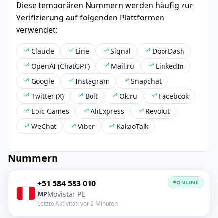
Diese temporären Nummern werden häufig zur
Verifizierung auf folgenden Plattformen
verwendet:
Claude
Line
Signal
DoorDash
OpenAI (ChatGPT)
Mail.ru
LinkedIn
Google
Instagram
Snapchat
Twitter (X)
Bolt
Ok.ru
Facebook
Epic Games
AliExpress
Revolut
WeChat
Viber
KakaoTalk
Nummern
+51 584 583 010
ONLINE
Movistar PE
MP
Letzte Aktivität: vor 2 Minuten