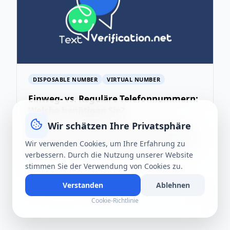
DISPOSABLE NUMBER
VIRTUAL NUMBER
Einweg- vs. Reguläre Telefonnummern:
Welche benötigen Sie?
Wir schätzen Ihre Privatsphäre
Entdecken Sie die Hauptunterschiede zwischen
Einweg- und regulären Telefonnummern, um die
Wir verwenden Cookies, um Ihre Erfahrung zu
beste Option für Ihre Online-Privatsphäre und -
verbessern. Durch die Nutzung unserer Website
Sic...
stimmen Sie der Verwendung von Cookies zu.
Verstanden
Ablehnen
4 Aug 2026
·
8 Min. Lesezeit
T
→
Cookie-Richtlinie