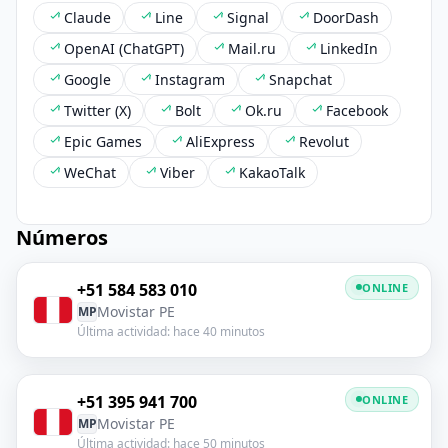
Claude
Line
Signal
DoorDash
OpenAI (ChatGPT)
Mail.ru
LinkedIn
Google
Instagram
Snapchat
Twitter (X)
Bolt
Ok.ru
Facebook
Epic Games
AliExpress
Revolut
WeChat
Viber
KakaoTalk
Números
+51 584 583 010
ONLINE
Movistar PE
MP
Última actividad: hace 40 minutos
+51 395 941 700
ONLINE
Movistar PE
MP
Última actividad: hace 50 minutos