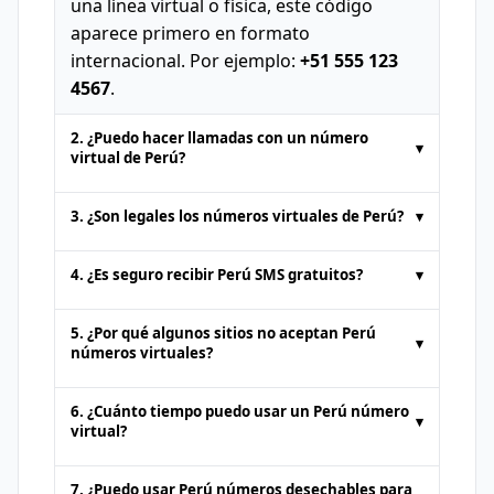
una línea virtual o física, este código
aparece primero en formato
internacional. Por ejemplo:
+51 555 123
4567
.
2. ¿Puedo hacer llamadas con un número
▾
virtual de Perú?
Los números de teléfono temporales
3. ¿Son legales los números virtuales de Perú?
▾
proporcionados por plataformas de SMS
en línea suelen ser solo para
recibir SMS
.
Sí. Los números virtuales de Perú son
4. ¿Es seguro recibir Perú SMS gratuitos?
▾
No se soportan llamadas de voz ni envío
totalmente legales para acciones como
estándar de SMS. Algunos servicios
recibir SMS en línea
o autenticación. Sin
Es seguro obtener
SMS gratuitos en
5. ¿Por qué algunos sitios no aceptan Perú
premium pueden ofrecer soporte para
▾
embargo, no deben usarse para
línea
de plataformas reputadas. Sin
números virtuales?
llamadas por un costo adicional.
actividades ilegales. Los usuarios deben
embargo, dado que los números públicos
Algunos sitios bloquean números de
cumplir con los términos de uso de la
pueden ser vistos por cualquiera, evita
6. ¿Cuánto tiempo puedo usar un Perú número
▾
plataformas
de SMS en línea
para
plataforma.
recibir información sensible o privada a
virtual?
prevenir cuentas falsas. En esos casos,
través de ellos.
Esto depende de la política del proveedor.
prueba otro proveedor o un servicio
7. ¿Puedo usar Perú números desechables para