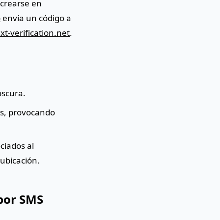
 crearse en
o
envía un código a
xt-verification.net
.
oscura.
os, provocando
ciados al
ubicación.
 por SMS