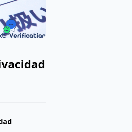
ivacidad
idad