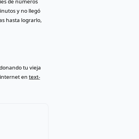
ries de números
inutos y no llegó
s hasta lograrlo,
ndonando tu vieja
 internet en
text-