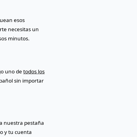
oquean esos
te necesitas un
sos minutos.
ego uno de
todos los
pañol sin importar
e a nuestra pestaña
lo y tu cuenta