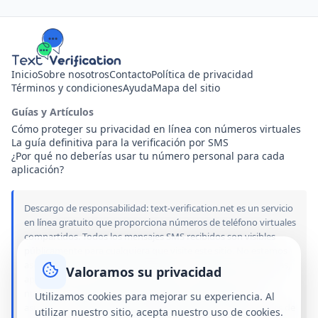
Inicio
Sobre nosotros
Contacto
Política de privacidad
Términos y condiciones
Ayuda
Mapa del sitio
Guías y Artículos
Cómo proteger su privacidad en línea con números virtuales
La guía definitiva para la verificación por SMS
¿Por qué no deberías usar tu número personal para cada
aplicación?
Descargo de responsabilidad: text-verification.net es un servicio
en línea gratuito que proporciona números de teléfono virtuales
compartidos. Todos los mensajes SMS recibidos son visibles
públicamente para cualquiera que visite este sitio. No estamos
asociados, patrocinados ni afiliados con ninguna de las marcas,
Valoramos su privacidad
aplicaciones o servicios mencionados en este sitio. El uso de
nuestros números públicos es bajo su propio riesgo. No
Utilizamos cookies para mejorar su experiencia. Al
asumimos ninguna responsabilidad por daños, suspensiones de
utilizar nuestro sitio, acepta nuestro uso de cookies.