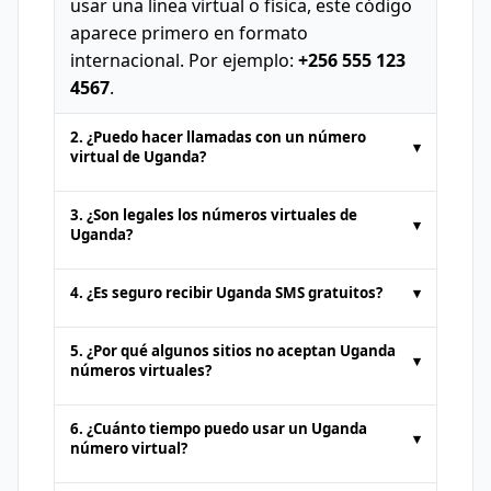
usar una línea virtual o física, este código
aparece primero en formato
internacional. Por ejemplo:
+256 555 123
4567
.
2. ¿Puedo hacer llamadas con un número
▾
virtual de Uganda?
Los números de teléfono temporales
3. ¿Son legales los números virtuales de
▾
proporcionados por plataformas de SMS
Uganda?
en línea suelen ser solo para
recibir SMS
.
Sí. Los números virtuales de Uganda son
No se soportan llamadas de voz ni envío
4. ¿Es seguro recibir Uganda SMS gratuitos?
▾
totalmente legales para acciones como
estándar de SMS. Algunos servicios
recibir SMS en línea
o autenticación. Sin
Es seguro obtener
SMS gratuitos en
premium pueden ofrecer soporte para
5. ¿Por qué algunos sitios no aceptan Uganda
▾
embargo, no deben usarse para
línea
de plataformas reputadas. Sin
llamadas por un costo adicional.
números virtuales?
actividades ilegales. Los usuarios deben
embargo, dado que los números públicos
Algunos sitios bloquean números de
cumplir con los términos de uso de la
pueden ser vistos por cualquiera, evita
6. ¿Cuánto tiempo puedo usar un Uganda
▾
plataformas
de SMS en línea
para
plataforma.
recibir información sensible o privada a
número virtual?
prevenir cuentas falsas. En esos casos,
través de ellos.