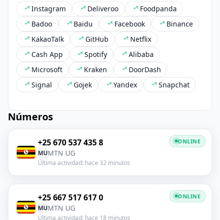
Instagram
Deliveroo
Foodpanda
Badoo
Baidu
Facebook
Binance
KakaoTalk
GitHub
Netflix
Cash App
Spotify
Alibaba
Microsoft
Kraken
DoorDash
Signal
Gojek
Yandex
Snapchat
Números
+25 670 537 435 8
ONLINE
MTN UG
MU
Última actividad: hace 32 minutos
+25 667 517 617 0
ONLINE
MTN UG
MU
Última actividad: hace 18 minutos