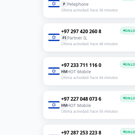
Pelephone
P
Última actividad: hace 36 minutos
+97 297 420 260 8
ONLI
Partner IL
PI
Última actividad: hace 48 minutos
+97 233 711 116 0
ONLI
HOT Mobile
HM
Última actividad: hace 44 minutos
+97 227 048 073 6
ONLI
HOT Mobile
HM
Última actividad: hace 56 minutos
+97 287 253 223 8
ONLI