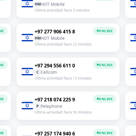
HOT Mobile
HM
Última actividad: hace 3 minutos
+97 277 906 415 8
NE
ONLINE
HOT Mobile
HM
Última actividad: hace 22 minutos
+97 294 556 611 0
NE
ONLINE
Cellcom
C
Última actividad: hace 13 minutos
+97 218 074 225 9
NE
ONLINE
Pelephone
P
Última actividad: hace 56 minutos
+97 257 174 940 6
NE
ONLINE