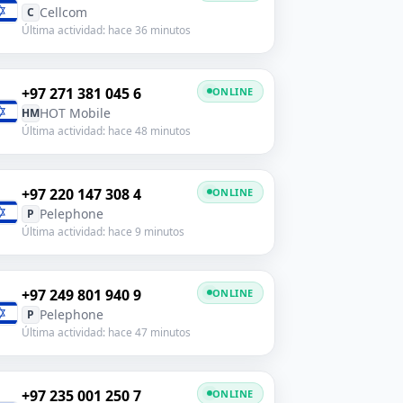
Cellcom
C
Última actividad: hace 36 minutos
+97 271 381 045 6
ONLINE
HOT Mobile
HM
Última actividad: hace 48 minutos
+97 220 147 308 4
ONLINE
Pelephone
P
Última actividad: hace 9 minutos
+97 249 801 940 9
ONLINE
Pelephone
P
Última actividad: hace 47 minutos
+97 235 001 250 7
ONLINE