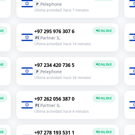
Pelephone
P
Última actividad: hace 7 minutos
+97 295 976 307 6
NE
ONLINE
Partner IL
PI
Última actividad: hace 14 minutos
+97 234 420 736 5
NE
ONLINE
Pelephone
P
Última actividad: hace 34 minutos
+97 262 056 387 0
NE
ONLINE
Partner IL
PI
Última actividad: hace 4 minutos
+97 278 193 531 1
NE
ONLINE