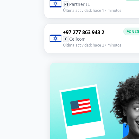
Partner IL
PI
Última actividad: hace 17 minutos
+97 277 863 943 2
ONLI
Cellcom
C
Última actividad: hace 27 minutos