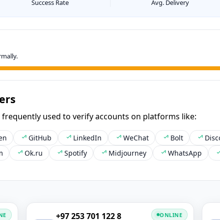
Success Rate
Avg. Delivery
mally.
ers
equently used to verify accounts on platforms like:
en
GitHub
LinkedIn
WeChat
Bolt
Disc
m
Ok.ru
Spotify
Midjourney
WhatsApp
+97 253 701 122 8
NE
ONLINE