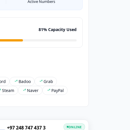
Active Numbers
81% Capacity Used
ord
Badoo
Grab
Steam
Naver
PayPal
+97 248 747 437 3
ONLINE