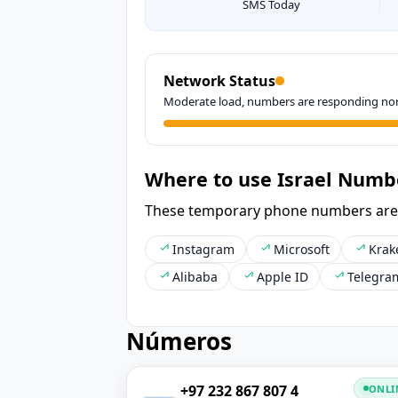
SMS Today
Network Status
Moderate load, numbers are responding nor
Where to use Israel Numb
These temporary phone numbers are fr
Instagram
Microsoft
Krak
Alibaba
Apple ID
Telegra
Números
+97 232 867 807 4
ONLI