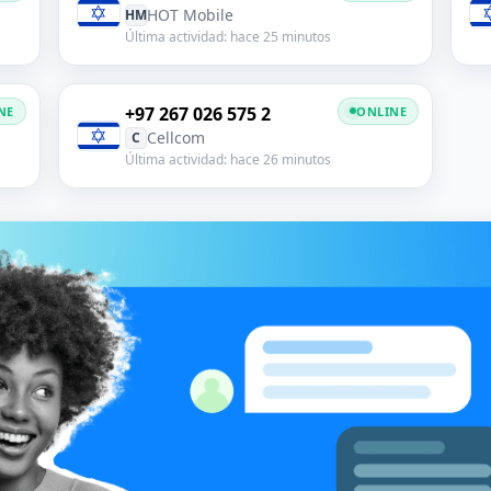
HOT Mobile
HM
Última actividad: hace 25 minutos
+97 267 026 575 2
NE
ONLINE
Cellcom
C
Última actividad: hace 26 minutos