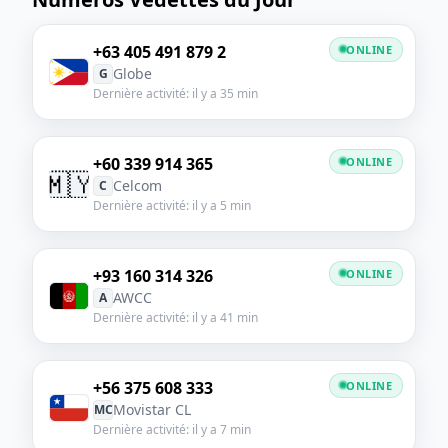
+63 405 491 879 2
ONLINE
Globe
G
Dernière activité: il y a 35 min
+60 339 914 365
ONLINE
🇲🇾
Celcom
C
Dernière activité: il y a 5 min
+93 160 314 326
ONLINE
AWCC
A
Dernière activité: il y a 41 min
+56 375 608 333
ONLINE
Movistar CL
MC
Dernière activité: il y a 7 min