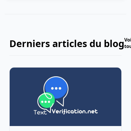
Vo
Derniers articles du blog
to