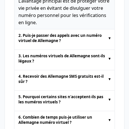
L'avantage principal est de protéger votre
vie privée en évitant de divulguer votre
numéro personnel pour les vérifications
en ligne.
2. Puis-je passer des appels avec un numéro
▾
virtuel de Allemagne ?
Les numéros temporaires fournis par les
3. Les numéros virtuels de Allemagne sont-ils
▾
plateformes de SMS en ligne sont
légaux ?
généralement destinés uniquement à la
Oui. Les numéros virtuels de Allemagne
réception de SMS
. Les appels vocaux ou
4. Recevoir des Allemagne SMS gratuits est-il
▾
sont tout à fait légaux pour des activités
l'envoi de SMS standard ne sont pas pris
sûr ?
telles que la
réception de SMS en ligne
en charge.
Il est sûr d'utiliser des numéros virtuels
ou l'activation de comptes web.
5. Pourquoi certains sites n'acceptent-ils pas
▾
pour recevoir des SMS, à condition de
les numéros virtuels ?
choisir un fournisseur fiable et de ne pas
Certains sites bloquent les numéros
les utiliser pour des informations
6. Combien de temps puis-je utiliser un
▾
provenant de plateformes
SMS en ligne
sensibles.
Allemagne numéro virtuel ?
pour éviter les faux comptes. Dans ce cas,