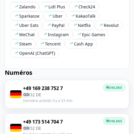
Zalando
Lidl Plus
Check24
Sparkasse
Uber
KakaoTalk
Uber Eats
PayPal
Netflix
Revolut
WeChat
Instagram
Epic Games
Steam
Tencent
Cash App
OpenAI (ChatGPT)
Numéros
+49 169 238 752 7
ONLINE
O2 DE
OD
Dernière activité: il y a 53 min
+49 173 514 704 7
ONLINE
O2 DE
OD