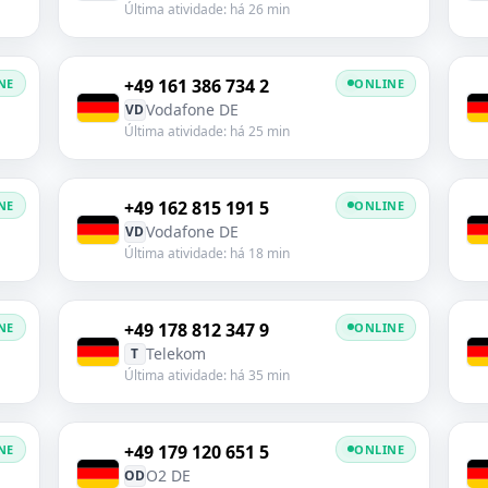
Última atividade: há 26 min
+49 161 386 734 2
NE
ONLINE
Vodafone DE
VD
Última atividade: há 25 min
+49 162 815 191 5
NE
ONLINE
Vodafone DE
VD
Última atividade: há 18 min
+49 178 812 347 9
NE
ONLINE
Telekom
T
Última atividade: há 35 min
+49 179 120 651 5
NE
ONLINE
O2 DE
OD