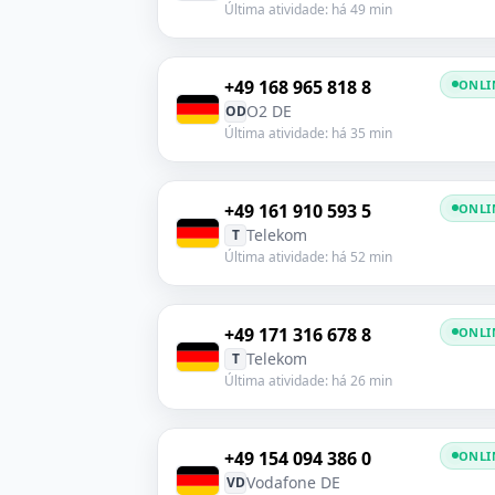
Última atividade: há 49 min
+49 168 965 818 8
ONLI
O2 DE
OD
Última atividade: há 35 min
+49 161 910 593 5
ONLI
Telekom
T
Última atividade: há 52 min
+49 171 316 678 8
ONLI
Telekom
T
Última atividade: há 26 min
+49 154 094 386 0
ONLI
Vodafone DE
VD