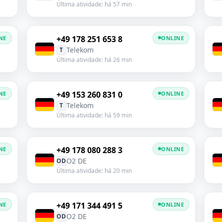
Última atividade: há 57 min
+49 178 251 653 8
NE
ONLINE
Telekom
T
Última atividade: há 26 min
+49 153 260 831 0
NE
ONLINE
Telekom
T
Última atividade: há 59 min
+49 178 080 288 3
NE
ONLINE
O2 DE
OD
Última atividade: há 20 min
+49 171 344 491 5
NE
ONLINE
O2 DE
OD