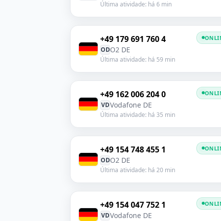
Última atividade: há 6 min
+49 179 691 760 4
ONLI
O2 DE
OD
Última atividade: há 59 min
+49 162 006 204 0
ONLI
Vodafone DE
VD
Última atividade: há 35 min
+49 154 748 455 1
ONLI
O2 DE
OD
Última atividade: há 20 min
+49 154 047 752 1
ONLI
Vodafone DE
VD