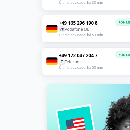
Última atividade: há 33 min
+49 165 296 190 8
ONLI
Vodafone DE
VD
Última atividade: há 53 min
+49 172 047 204 7
ONLI
Telekom
T
Última atividade: há 58 min