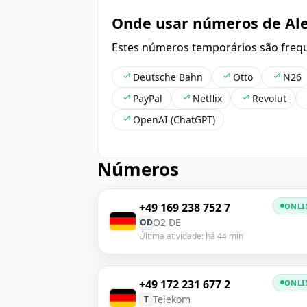
Onde usar números de A
Estes números temporários são frequ
Deutsche Bahn
Otto
N26
PayPal
Netflix
Revolut
OpenAI (ChatGPT)
Números
+49 169 238 752 7
ONLI
O2 DE
OD
Última atividade: há 44 min
+49 172 231 677 2
ONLI
Telekom
T