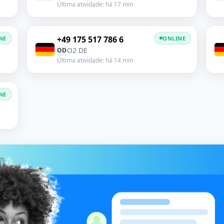
Última atividade: há 17 min
+49 175 517 786 6
NE
ONLINE
O2 DE
OD
Última atividade: há 14 min
NE