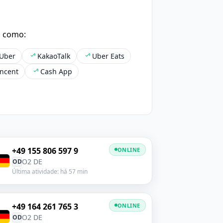
s como:
Uber
KakaoTalk
Uber Eats
ncent
Cash App
+49 155 806 597 9
ONLINE
O2 DE
OD
Última atividade: há 57 min
+49 164 261 765 3
ONLINE
O2 DE
OD