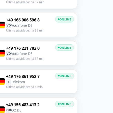
Última atividade: há 37 min
+49 166 906 596 8
ONLINE
Vodafone DE
VD
Última atividade: há 39 min
+49 176 221 782 0
ONLINE
Vodafone DE
VD
Última atividade: há 57 min
+49 176 361 952 7
ONLINE
Telekom
T
Última atividade: há 6 min
+49 156 483 413 2
ONLINE
O2 DE
OD