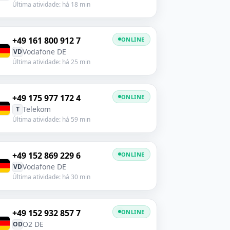
Última atividade: há 18 min
+49 161 800 912 7
ONLINE
Vodafone DE
VD
Última atividade: há 25 min
+49 175 977 172 4
ONLINE
Telekom
T
Última atividade: há 59 min
+49 152 869 229 6
ONLINE
Vodafone DE
VD
Última atividade: há 30 min
+49 152 932 857 7
ONLINE
O2 DE
OD