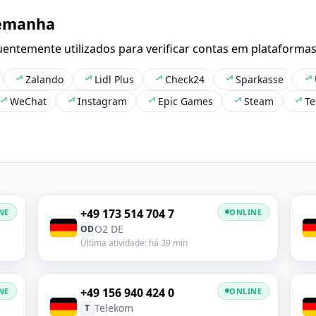
lemanha
entemente utilizados para verificar contas em plataforma
Zalando
Lidl Plus
Check24
Sparkasse
WeChat
Instagram
Epic Games
Steam
Te
+49 173 514 704 7
NE
ONLINE
O2 DE
OD
Última atividade: há 39 min
+49 156 940 424 0
NE
ONLINE
Telekom
T