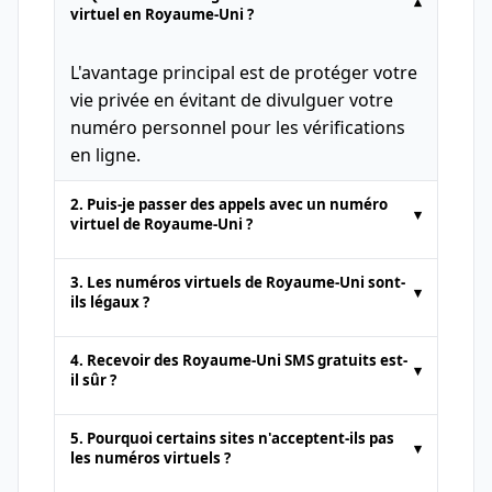
▾
virtuel en Royaume-Uni ?
L'avantage principal est de protéger votre
vie privée en évitant de divulguer votre
numéro personnel pour les vérifications
en ligne.
2. Puis-je passer des appels avec un numéro
▾
virtuel de Royaume-Uni ?
Les numéros temporaires fournis par les
3. Les numéros virtuels de Royaume-Uni sont-
▾
plateformes de SMS en ligne sont
ils légaux ?
généralement destinés uniquement à la
Oui. Les numéros virtuels de Royaume-
réception de SMS
. Les appels vocaux ou
4. Recevoir des Royaume-Uni SMS gratuits est-
▾
Uni sont tout à fait légaux pour des
l'envoi de SMS standard ne sont pas pris
il sûr ?
activités telles que la
réception de SMS en
en charge.
Il est sûr d'utiliser des numéros virtuels
ligne
ou l'activation de comptes web.
5. Pourquoi certains sites n'acceptent-ils pas
▾
pour recevoir des SMS, à condition de
les numéros virtuels ?
choisir un fournisseur fiable et de ne pas