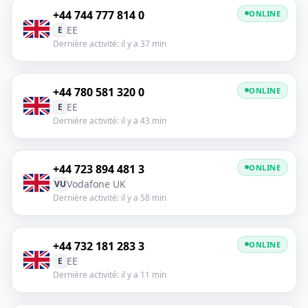
+44 744 777 814 0
ONLINE
EE
E
Dernière activité: il y a 37 min
+44 780 581 320 0
ONLINE
EE
E
Dernière activité: il y a 43 min
+44 723 894 481 3
ONLINE
Vodafone UK
VU
Dernière activité: il y a 58 min
+44 732 181 283 3
ONLINE
EE
E
Dernière activité: il y a 11 min