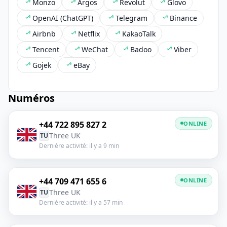
Monzo
Argos
Revolut
Glovo
OpenAI (ChatGPT)
Telegram
Binance
Airbnb
Netflix
KakaoTalk
Tencent
WeChat
Badoo
Viber
Gojek
eBay
Numéros
+44 722 895 827 2
ONLINE
Three UK
TU
Dernière activité: il y a 9 min
+44 709 471 655 6
ONLINE
Three UK
TU
Dernière activité: il y a 57 min