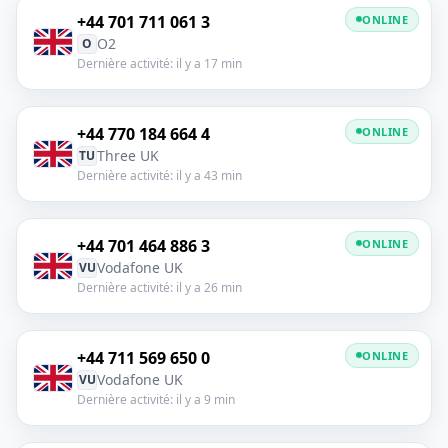
+44 701 711 061 3
ONLINE
O2
O
Dernière activité: il y a 17 min
+44 770 184 664 4
ONLINE
Three UK
TU
Dernière activité: il y a 43 min
+44 701 464 886 3
ONLINE
Vodafone UK
VU
Dernière activité: il y a 26 min
+44 711 569 650 0
ONLINE
Vodafone UK
VU
Dernière activité: il y a 9 min