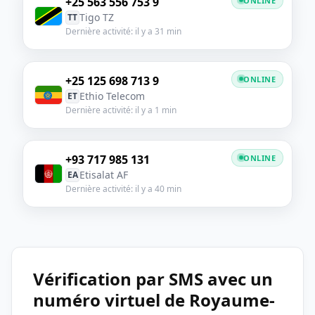
+25 563 556 753 9
ONLINE
Tigo TZ
TT
Dernière activité: il y a 31 min
+25 125 698 713 9
ONLINE
Ethio Telecom
ET
Dernière activité: il y a 1 min
+93 717 985 131
ONLINE
Etisalat AF
EA
Dernière activité: il y a 40 min
Vérification par SMS avec un
numéro virtuel de Royaume-