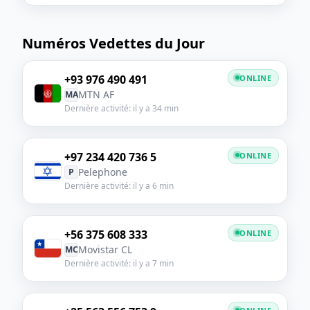
Numéros Vedettes du Jour
+93 976 490 491
ONLINE
MTN AF
MA
Dernière activité: il y a 34 min
+97 234 420 736 5
ONLINE
Pelephone
P
Dernière activité: il y a 6 min
+56 375 608 333
ONLINE
Movistar CL
MC
Dernière activité: il y a 7 min