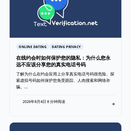
ONLINE DATING
DATING PRIVACY
在线约会时如何保护您的隐私：为什么您永
远不应该分享您的真实电话号码
了解为什么在约会应用上分享真实电话号码很危险。探
索虚拟号码如何保护您免受跟踪、人肉搜索和网络诈
骗。...
2026年8月4日
8 分钟阅读
·
T
→