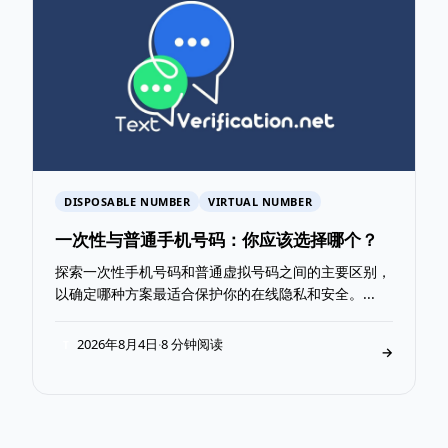
DISPOSABLE NUMBER
VIRTUAL NUMBER
一次性与普通手机号码：你应该选择哪个？
探索一次性手机号码和普通虚拟号码之间的主要区别，
以确定哪种方案最适合保护你的在线隐私和安全。...
2026年8月4日
8 分钟阅读
·
T
→