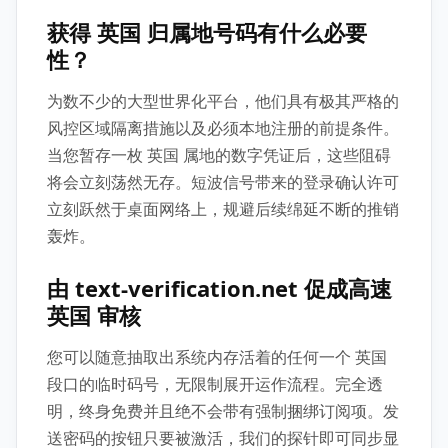
获得 英国 归属地号码有什么必要
性？
为数不少的大型世界化平台，他们具有极其严格的
风控区域隔离措施以及必须本地注册的前提条件。
当您暂存一枚 英国 属地的数字凭证后，这些阻碍
将会立刻荡然无存。短波信号带来的登录确认许可
立刻跃然于桌面网络上，规避后续绵延不断的推销
轰炸。
由 text-verification.net 促成高速
英国 审核
您可以随意抽取出系统内存活着的任何一个 英国
段口的临时码号，无限制展开运作流程。完全透
明，终身免费并且绝不会带有强制捆绑订阅项。发
送密码的按钮只要被激活，我们的探针即可同步显