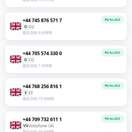
+44 745 876 571 7
ONLINE
O2
O
最近活动: 6 分钟前
+44 705 574 330 0
ONLINE
O2
O
最近活动: 1 分钟前
+44 768 256 816 1
ONLINE
EE
E
最近活动: 15 分钟前
+44 709 732 611 1
ONLINE
Vodafone UK
VU
最近活动: 44 分钟前