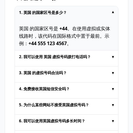
1. 英国 的国家区号是多少？
▾
英国 的国家区号是
+44
。在使用虚拟或实体
线路时，该代码在国际格式中置于最前。示
例：
+44 555 123 4567
。
2. 我可以使用 英国 虚拟号码拨打电话吗？
▾
在线短信平台提供的临时号码通常仅用于
接收
3. 英国 的虚拟号码合法吗？
▾
短信
。不支持语音通话或标准短信发送。某些
高级服务可能会额外付费提供通话支持。
合法。用于
在线接收短信
或身份验证等行为
4. 免费接收英国短信安全吗？
▾
时，英国 虚拟号码完全合法。但不得用于非
法活动。用户必须遵守平台的使用条款。
从可信平台获取
免费在线短信
是安全的。但由
5. 为什么某些网站不接受英国虚拟号码？
▾
于公共号码任何人都能查看，请避免通过其接
收敏感或私密信息。
部分网站为防止虚假账户，会屏蔽来自
在线短
6. 我可以使用英国虚拟号码多长时间？
▾
信
平台的号码。此时可尝试其他提供商或购买
专用付费号码服务。