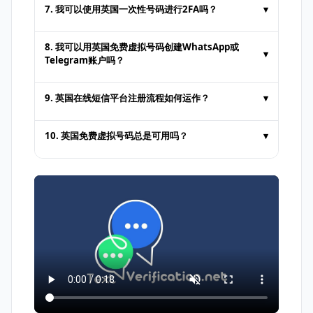
取决于提供商策略。
一次性号码
通常仅短期有
7. 我可以使用英国一次性号码进行2FA吗？
▾
效，可能只活跃数小时。通过高级订阅，您可
以数月内保持同一号码。
可以。在许多平台上，使用
临时号码
即可进行
8. 我可以用英国免费虚拟号码创建WhatsApp或
▾
双重验证。但部分银行或高安全性网站只接受
Telegram账户吗？
真实 SIM 号码。
部分用户可借助
免费在线短信
服务注册
9. 英国在线短信平台注册流程如何运作？
▾
WhatsApp、Telegram 等应用，但此方法并
非总是有效，因为这些应用可能会屏蔽虚拟号
在网站上注册
10. 英国免费虚拟号码总是可用吗？
▾
码。
选择 英国 作为国家
免费号码通常为公开；他人也可在同一号码上
使用分配的虚拟号码
接收短信
并获取
验证码
接收消息。对于隐私性较高的操作，建议使用
付费专用号码。