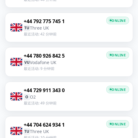
+44 792 775 745 1
ONLINE
Three UK
TU
最近活动: 42 分钟前
+44 780 926 842 5
ONLINE
Vodafone UK
VU
最近活动: 9 分钟前
+44 729 911 343 0
ONLINE
O2
O
最近活动: 49 分钟前
+44 704 624 934 1
ONLINE
Three UK
TU
最近活动: 10 分钟前