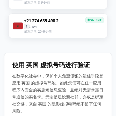
最近活动: 8 分钟前
+21 274 635 498 2
ONLINE
Inwi
I
最近活动: 20 分钟前
使用 英国 虚拟号码进行验证
在数字化社会中，保护个人免遭侵犯的最佳手段是
应用 英国 的虚拟号码池。如此您便可在任一应用
程序内安全的实施短信息查验，且绝对无需暴露日
常通信的实名卡。无论是建设新社群，亦或是绑定
社交链，来自 英国 的隐形虚拟电码绝不留下任何
风险。