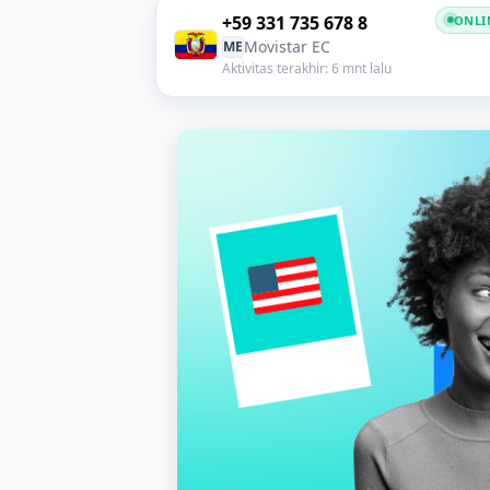
+59 331 735 678 8
ONLI
Movistar EC
ME
Aktivitas terakhir: 6 mnt lalu