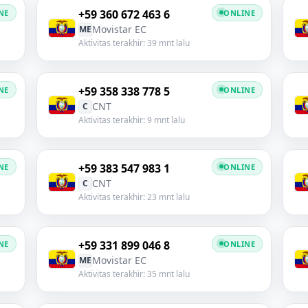
+59 360 672 463 6
NE
ONLINE
Movistar EC
ME
Aktivitas terakhir: 39 mnt lalu
+59 358 338 778 5
NE
ONLINE
CNT
C
Aktivitas terakhir: 9 mnt lalu
+59 383 547 983 1
NE
ONLINE
CNT
C
Aktivitas terakhir: 23 mnt lalu
+59 331 899 046 8
NE
ONLINE
Movistar EC
ME
Aktivitas terakhir: 35 mnt lalu