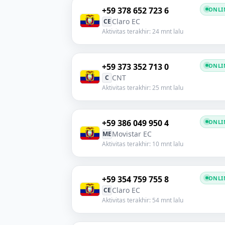
+59 378 652 723 6
ONLI
Claro EC
CE
Aktivitas terakhir: 24 mnt lalu
+59 373 352 713 0
ONLI
CNT
C
Aktivitas terakhir: 25 mnt lalu
+59 386 049 950 4
ONLI
Movistar EC
ME
Aktivitas terakhir: 10 mnt lalu
+59 354 759 755 8
ONLI
Claro EC
CE
Aktivitas terakhir: 54 mnt lalu