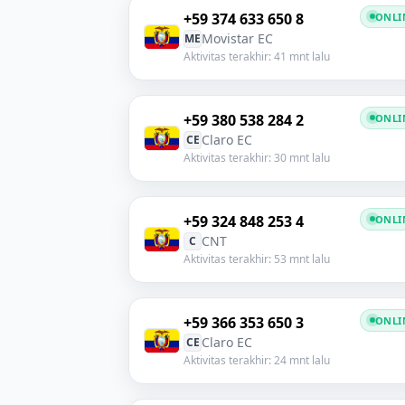
+59 374 633 650 8
ONLI
Movistar EC
ME
Aktivitas terakhir: 41 mnt lalu
+59 380 538 284 2
ONLI
Claro EC
CE
Aktivitas terakhir: 30 mnt lalu
+59 324 848 253 4
ONLI
CNT
C
Aktivitas terakhir: 53 mnt lalu
+59 366 353 650 3
ONLI
Claro EC
CE
Aktivitas terakhir: 24 mnt lalu