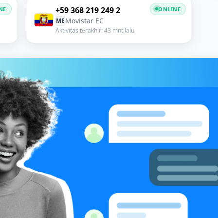
+59 368 219 249 2
NE
ONLINE
Movistar EC
ME
Aktivitas terakhir: 43 mnt lalu