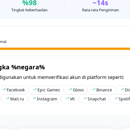
%98
~14s
Tingkat Keberhasilan
Rata-rata Pengiriman
mal.
gka %negara%
digunakan untuk memverifikasi akun di platform seperti:
Facebook
Epic Games
Glovo
Binance
Di
Mail.ru
Instagram
VK
Snapchat
Spoti