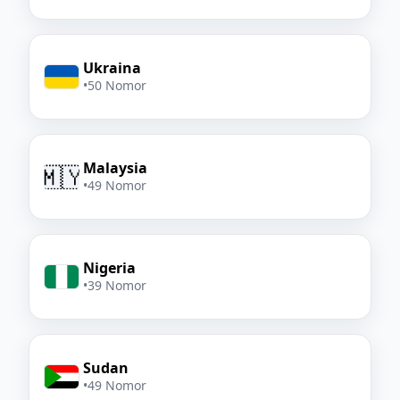
Ukraina
•
50 Nomor
Malaysia
🇲🇾
•
49 Nomor
Nigeria
•
39 Nomor
Sudan
•
49 Nomor