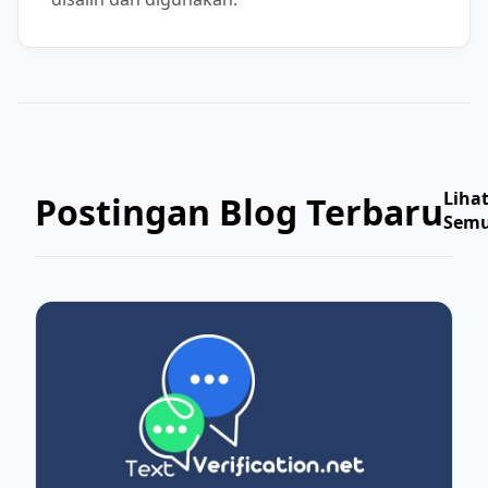
Liha
Postingan Blog Terbaru
Sem