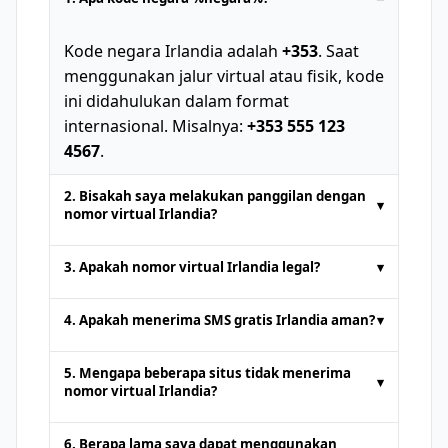
Kode negara Irlandia adalah
+353
. Saat
menggunakan jalur virtual atau fisik, kode
ini didahulukan dalam format
internasional. Misalnya:
+353 555 123
4567
.
2. Bisakah saya melakukan panggilan dengan
▾
nomor virtual Irlandia?
Nomor telepon sementara yang
3. Apakah nomor virtual Irlandia legal?
▾
disediakan oleh platform SMS online
biasanya hanya untuk
menerima SMS
.
Ya. Nomor virtual Irlandia sepenuhnya
4. Apakah menerima SMS gratis Irlandia aman?
▾
Panggilan suara atau pengiriman SMS
sah untuk tindakan seperti
menerima
standar tidak didukung. Beberapa
SMS online
atau autentikasi. Namun,
Mendapatkan
SMS online gratis
dari
5. Mengapa beberapa situs tidak menerima
layanan premium mungkin menawarkan
▾
mereka tidak boleh digunakan untuk
platform terkemuka adalah aman.
nomor virtual Irlandia?
dukungan panggilan dengan biaya
kegiatan ilegal. Pengguna harus
Namun, karena nomor publik dapat
tambahan.
Beberapa situs web memblokir nomor
mematuhi platform
dilihat oleh siapa saja, hindari menerima
6. Berapa lama saya dapat menggunakan