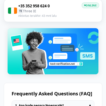
+35 352 958 624 0
ONLINE
Three IE
TI
Aktivitas terakhir: 43 mnt lalu
Frequently Asked Questions (FAQ]
1. Apa kode negara %negara%?
▾