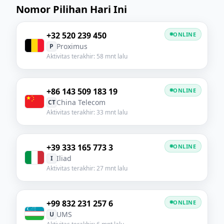
Nomor Pilihan Hari Ini
+32 520 239 450
ONLINE
Proximus
P
Aktivitas terakhir: 58 mnt lalu
+86 143 509 183 19
ONLINE
China Telecom
CT
Aktivitas terakhir: 33 mnt lalu
+39 333 165 773 3
ONLINE
Iliad
I
Aktivitas terakhir: 27 mnt lalu
+99 832 231 257 6
ONLINE
UMS
U