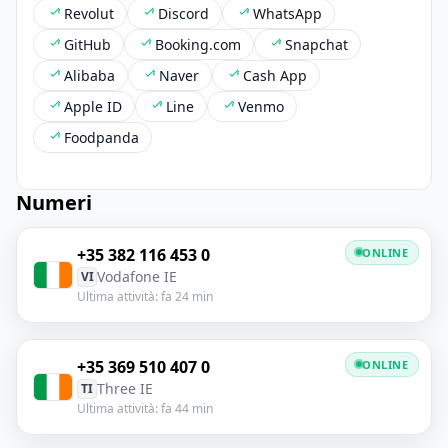
Revolut
Discord
WhatsApp
GitHub
Booking.com
Snapchat
Alibaba
Naver
Cash App
Apple ID
Line
Venmo
Foodpanda
Numeri
+35 382 116 453 0
ONLINE
Vodafone IE
VI
Ultima attività: fa 24 min
+35 369 510 407 0
ONLINE
Three IE
TI
Ultima attività: fa 44 min