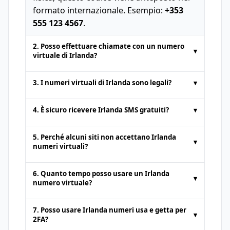
formato internazionale. Esempio:
+353
555 123 4567
.
2. Posso effettuare chiamate con un numero
▾
virtuale di Irlanda?
I numeri temporanei forniti dalle
3. I numeri virtuali di Irlanda sono legali?
▾
piattaforme di SMS online sono in genere
solo per
ricevere SMS
. Le chiamate vocale
Sì. I numeri virtuali di Irlanda sono del
4. È sicuro ricevere Irlanda SMS gratuiti?
▾
o l'invio di SMS non sono supportati.
tutto legali per attività come
ricevere SMS
online
o l'attivazione di account web.
È sicuro ottenere
SMS gratuiti online
da
5. Perché alcuni siti non accettano Irlanda
▾
piattaforme affidabili. Tuttavia, poiché i
numeri virtuali?
numeri pubblici possono essere
Alcuni siti bloccano i numeri delle
visualizzati da chiunque, evita di ricevere
6. Quanto tempo posso usare un Irlanda
▾
piattaforme di
SMS online
per prevenire
informazioni sensibili o private su di essi.
numero virtuale?
account falsi. In questi casi prova un altro
Dipende dalla politica del fornitore. I
fornitore o un servizio premium con
7. Posso usare Irlanda numeri usa e getta per
▾
numeri usa e getta
sono in genere a
numero dedicato.
2FA?