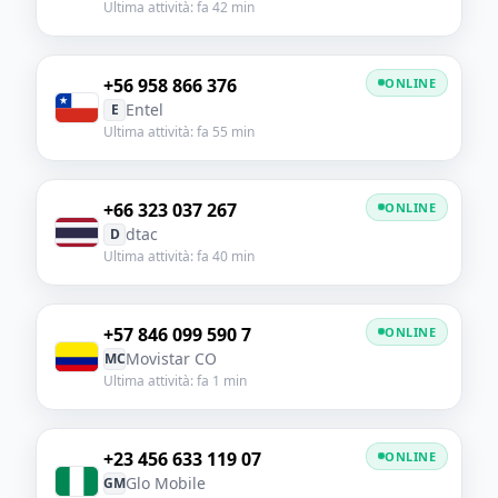
Ultima attività: fa 42 min
+56 958 866 376
ONLINE
Entel
E
Ultima attività: fa 55 min
+66 323 037 267
ONLINE
dtac
D
Ultima attività: fa 40 min
+57 846 099 590 7
ONLINE
Movistar CO
MC
Ultima attività: fa 1 min
+23 456 633 119 07
ONLINE
Glo Mobile
GM