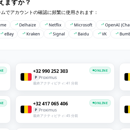
えますか？
ームでアカウントの確認に頻繁に使用されます：
sme
Delhaize
Netflix
Microsoft
OpenAI (Cha
eBay
Kraken
Signal
Baidu
VK
Bumb
+32 990 252 303
NE
ONLINE
Proximus
P
最終アクティビティ: 41 分前
+32 417 065 406
NE
ONLINE
Proximus
P
最終アクティビティ: 45 分前