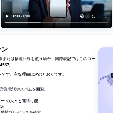
ーン
線または物理回線を使う場合、国際表記ではこのコー
 4567
。
トです。主な理由は次のとおりです。
営業電話やスパムを回避。
ギー の人々と連絡可能。
築
も地域プレゼンスを確立。