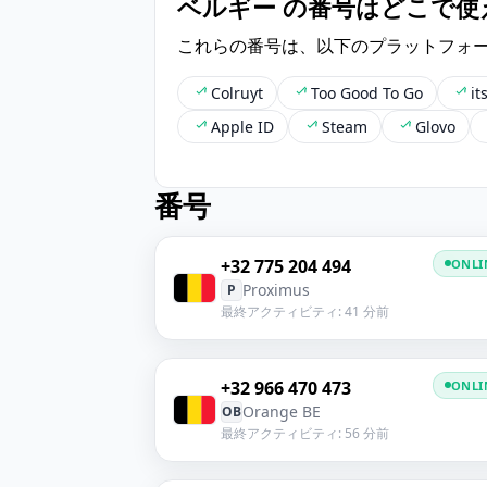
ベルギー の番号はどこで使
これらの番号は、以下のプラットフォ
Colruyt
Too Good To Go
it
Apple ID
Steam
Glovo
番号
+32 775 204 494
ONLI
Proximus
P
最終アクティビティ: 41 分前
+32 966 470 473
ONLI
Orange BE
OB
最終アクティビティ: 56 分前