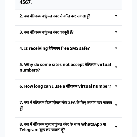
4567
.
2. क्या बेल्जियम वर्चुअल नंबर से कॉल कर सकता हूँ?
▾
ऑनलाइन प्लेटफ़ॉर्म के अस्थायी नंबर सामान्यतः केवल
3. क्या बेल्जियम वर्चुअल नंबर कानूनी हैं?
▾
एसएमएस प्राप्त करने
के लिए होते हैं। वॉयस कॉल या
सामान्य एसएमएस भेजना समर्थित नहीं होता।
हाँ।
ऑनलाइन एसएमएस प्राप्त करना
और पहचान
4. Is receiving बेल्जियम free SMS safe?
▾
सत्यापन जैसे कार्यों के लिए यह कानूनी है; अवैध उपयोग
निषिद्ध है।
It is safe to get
free SMS online
from
5. Why do some sites not accept बेल्जियम virtual
▾
reputable platforms. However, since
numbers?
public numbers can be viewed by anyone,
Some websites block numbers from
avoid receiving sensitive or private
6. How long can I use a बेल्जियम virtual number?
▾
online SMS
platforms to prevent fake
information through them.
accounts. In such cases, try a different
This depends on the provider
7. क्या मैं बेल्जियम डिस्पोज़ेबल नंबर 2FA के लिए उपयोग कर सकता
▾
provider or a premium dedicated number
हूँ?
service.
हाँ,
अस्थायी नंबरों
के साथ दो-कारक प्रमाणीकरण संभव
8. क्या मैं बेल्जियम मुफ़्त वर्चुअल नंबर के साथ WhatsApp या
▾
है। हालांकि कुछ बैंक या अति सुरक्षित साइट केवल
Telegram शुरू कर सकता हूँ?
वास्तविक सिम स्वीकार करते हैं।