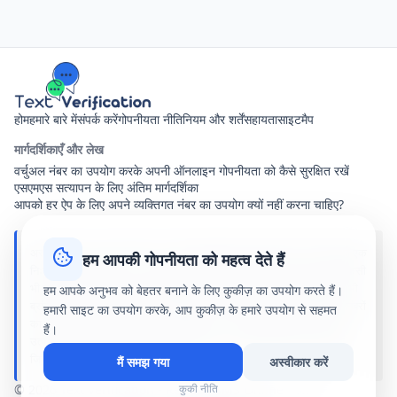
होम
हमारे बारे में
संपर्क करें
गोपनीयता नीति
नियम और शर्तें
सहायता
साइटमैप
मार्गदर्शिकाएँ और लेख
वर्चुअल नंबर का उपयोग करके अपनी ऑनलाइन गोपनीयता को कैसे सुरक्षित रखें
एसएमएस सत्यापन के लिए अंतिम मार्गदर्शिका
आपको हर ऐप के लिए अपने व्यक्तिगत नंबर का उपयोग क्यों नहीं करना चाहिए?
अस्वीकरण: text-verification.net साझा वर्चुअल फोन नंबर प्रदान करने वाली एक
हम आपकी गोपनीयता को महत्व देते हैं
निःशुल्क ऑनलाइन सेवा है। प्राप्त सभी एसएमएस संदेश इस साइट पर आने वाले किसी
भी व्यक्ति को सार्वजनिक रूप से दिखाई देते हैं। हम इस साइट पर उल्लिखित किसी भी
हम आपके अनुभव को बेहतर बनाने के लिए कुकीज़ का उपयोग करते हैं।
ब्रांड, एप्लिकेशन या सेवाओं से जुड़े, प्रायोजित या संबद्ध नहीं हैं। हमारे सार्वजनिक नंबरों
हमारी साइट का उपयोग करके, आप कुकीज़ के हमारे उपयोग से सहमत
का उपयोग पूरी तरह से आपके अपने जोखिम पर है। हम अपनी सेवाओं के उपयोग से
हैं।
उत्पन्न होने वाले किसी भी नुकसान, खाता निलंबन या कानूनी परिणामों के लिए कोई
जिम्मेदारी या दायित्व स्वीकार नहीं करते हैं।
मैं समझ गया
अस्वीकार करें
© 2026 Text Verification - Receive SMS Online - text-
कुकी नीति