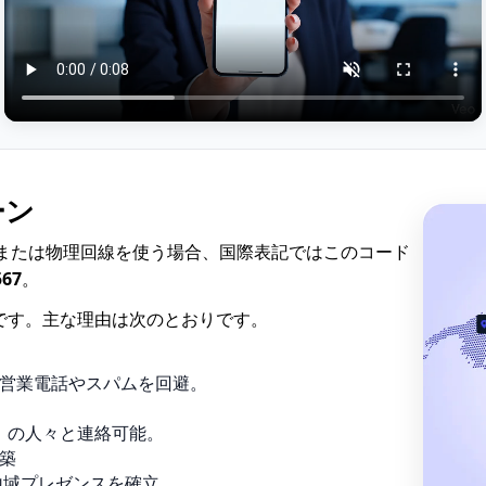
ーン
または物理回線を使う場合、国際表記ではこのコード
567
。
です。主な理由は次のとおりです。
営業電話やスパムを回避。
コ の人々と連絡可能。
築
地域プレゼンスを確立。