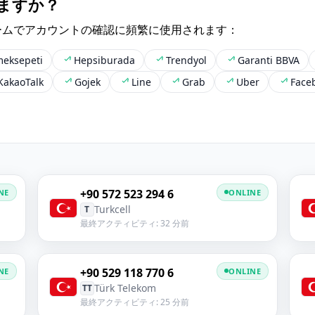
ますか？
ームでアカウントの確認に頻繁に使用されます：
eksepeti
Hepsiburada
Trendyol
Garanti BBVA
KakaoTalk
Gojek
Line
Grab
Uber
Face
+90 572 523 294 6
NE
ONLINE
Turkcell
T
最終アクティビティ: 32 分前
+90 529 118 770 6
NE
ONLINE
Türk Telekom
TT
最終アクティビティ: 25 分前