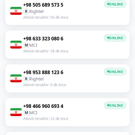
+98 505 689 573 5
ONLINE
Rightel
R
Aktiviti terakhir: 56 dk önce
+98 633 323 080 6
ONLINE
MCI
M
Aktiviti terakhir: 58 dk önce
+98 953 888 123 6
ONLINE
Rightel
R
Aktiviti terakhir: 9 dk önce
+98 466 960 693 4
ONLINE
MCI
M
Aktiviti terakhir: 22 dk önce