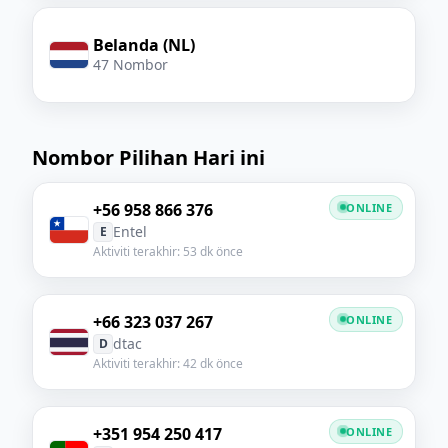
Belanda (NL)
47 Nombor
Nombor Pilihan Hari ini
+56 958 866 376
ONLINE
Entel
E
Aktiviti terakhir: 53 dk önce
+66 323 037 267
ONLINE
dtac
D
Aktiviti terakhir: 42 dk önce
+351 954 250 417
ONLINE