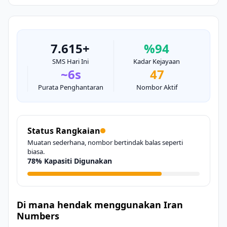
7.615+
%94
SMS Hari Ini
Kadar Kejayaan
~6s
47
Purata Penghantaran
Nombor Aktif
Status Rangkaian
Muatan sederhana, nombor bertindak balas seperti
biasa.
78% Kapasiti Digunakan
Di mana hendak menggunakan Iran
Numbers