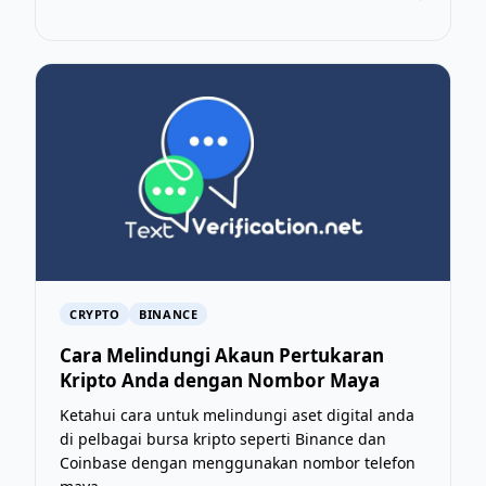
CRYPTO
BINANCE
Cara Melindungi Akaun Pertukaran
Kripto Anda dengan Nombor Maya
Ketahui cara untuk melindungi aset digital anda
di pelbagai bursa kripto seperti Binance dan
Coinbase dengan menggunakan nombor telefon