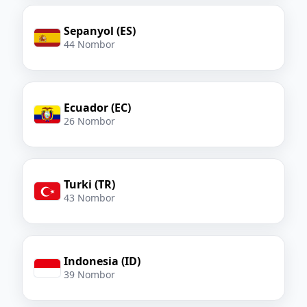
Sepanyol (ES)
44 Nombor
Ecuador (EC)
26 Nombor
Turki (TR)
43 Nombor
Indonesia (ID)
39 Nombor