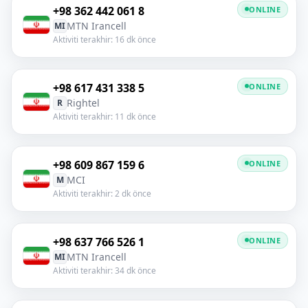
+98 362 442 061 8
ONLINE
MTN Irancell
MI
Aktiviti terakhir: 16 dk önce
+98 617 431 338 5
ONLINE
Rightel
R
Aktiviti terakhir: 11 dk önce
+98 609 867 159 6
ONLINE
MCI
M
Aktiviti terakhir: 2 dk önce
+98 637 766 526 1
ONLINE
MTN Irancell
MI
Aktiviti terakhir: 34 dk önce