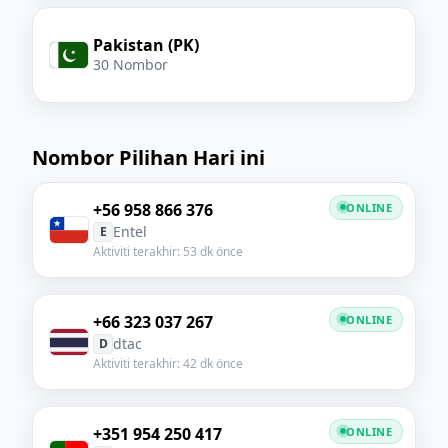
Pakistan (PK)
30 Nombor
Nombor Pilihan Hari ini
+56 958 866 376
ONLINE
Entel
E
Aktiviti terakhir: 53 dk önce
+66 323 037 267
ONLINE
dtac
D
Aktiviti terakhir: 42 dk önce
+351 954 250 417
ONLINE