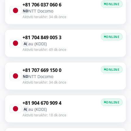
+81 706 037 060 6
ONLINE
NTT Docomo
ND
Aktiviti terakhir: 34 dk önce
+81 704 849 005 3
ONLINE
au (KDDI)
A(
Aktiviti terakhir: 49 dk önce
+81 707 669 150 0
ONLINE
NTT Docomo
ND
Aktiviti terakhir: 34 dk önce
+81 904 670 909 4
ONLINE
au (KDDI)
A(
Aktiviti terakhir: 18 dk önce