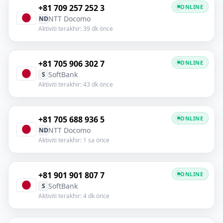
+81 709 257 252 3
ONLINE
NTT Docomo
ND
Aktiviti terakhir: 39 dk önce
+81 705 906 302 7
ONLINE
SoftBank
S
Aktiviti terakhir: 43 dk önce
+81 705 688 936 5
ONLINE
NTT Docomo
ND
Aktiviti terakhir: 1 sa önce
+81 901 901 807 7
ONLINE
SoftBank
S
Aktiviti terakhir: 4 dk önce