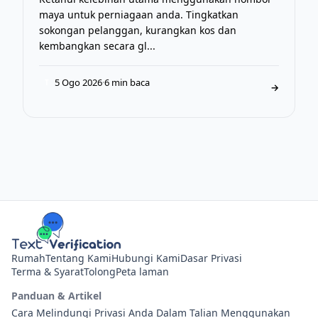
maya untuk perniagaan anda. Tingkatkan
sokongan pelanggan, kurangkan kos dan
kembangkan secara gl...
5 Ogo 2026
·
6 min baca
T
→
Rumah
Tentang Kami
Hubungi Kami
Dasar Privasi
Terma & Syarat
Tolong
Peta laman
Panduan & Artikel
Cara Melindungi Privasi Anda Dalam Talian Menggunakan