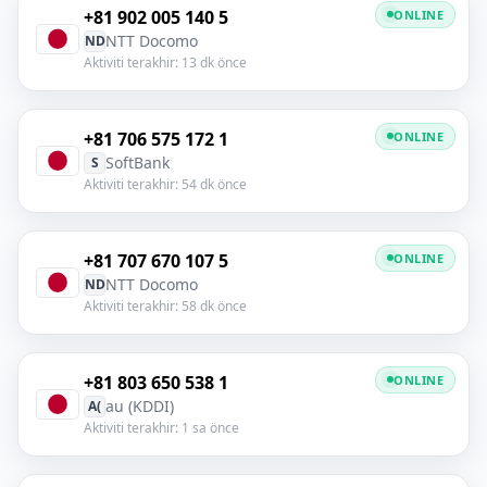
+81 902 005 140 5
ONLINE
NTT Docomo
ND
Aktiviti terakhir: 13 dk önce
+81 706 575 172 1
ONLINE
SoftBank
S
Aktiviti terakhir: 54 dk önce
+81 707 670 107 5
ONLINE
NTT Docomo
ND
Aktiviti terakhir: 58 dk önce
+81 803 650 538 1
ONLINE
au (KDDI)
A(
Aktiviti terakhir: 1 sa önce