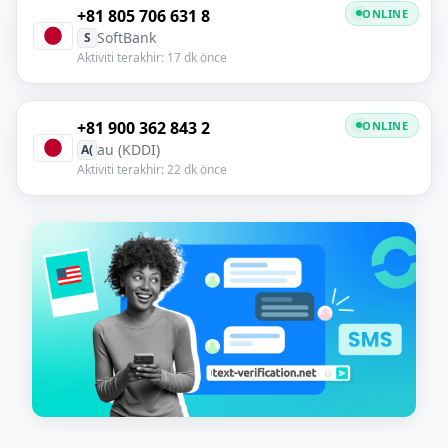
+81 805 706 631 8
ONLINE
SoftBank
S
Aktiviti terakhir: 17 dk önce
+81 900 362 843 2
ONLINE
au (KDDI)
A(
Aktiviti terakhir: 22 dk önce