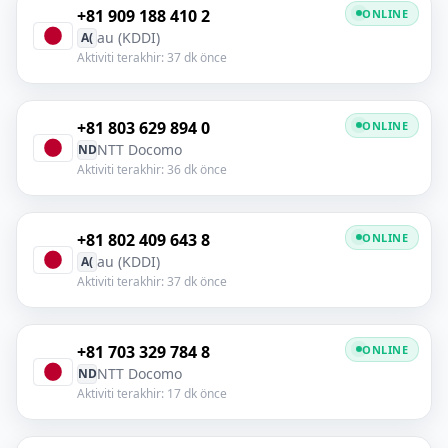
+81 909 188 410 2
ONLINE
au (KDDI)
A(
Aktiviti terakhir: 37 dk önce
+81 803 629 894 0
ONLINE
NTT Docomo
ND
Aktiviti terakhir: 36 dk önce
+81 802 409 643 8
ONLINE
au (KDDI)
A(
Aktiviti terakhir: 37 dk önce
+81 703 329 784 8
ONLINE
NTT Docomo
ND
Aktiviti terakhir: 17 dk önce