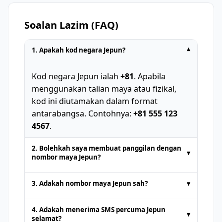
Soalan Lazim (FAQ)
1. Apakah kod negara Jepun?
▾
Kod negara Jepun ialah
+81
. Apabila
menggunakan talian maya atau fizikal,
kod ini diutamakan dalam format
antarabangsa. Contohnya:
+81 555 123
4567
.
2. Bolehkah saya membuat panggilan dengan
▾
nombor maya Jepun?
Nombor telefon sementara yang
3. Adakah nombor maya Jepun sah?
▾
disediakan oleh platform SMS dalam
talian biasanya untuk
menerima SMS
ya. Jepun nombor maya adalah sah
4. Adakah menerima SMS percuma Jepun
▾
sahaja. Panggilan suara atau
sepenuhnya untuk tindakan seperti
selamat?