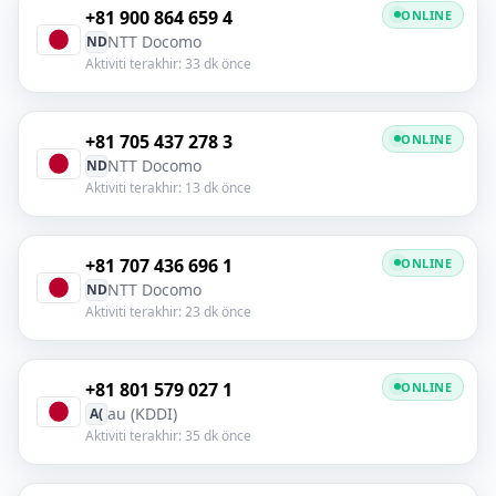
+81 900 864 659 4
ONLINE
NTT Docomo
ND
Aktiviti terakhir: 33 dk önce
+81 705 437 278 3
ONLINE
NTT Docomo
ND
Aktiviti terakhir: 13 dk önce
+81 707 436 696 1
ONLINE
NTT Docomo
ND
Aktiviti terakhir: 23 dk önce
+81 801 579 027 1
ONLINE
au (KDDI)
A(
Aktiviti terakhir: 35 dk önce