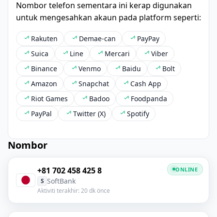
Nombor telefon sementara ini kerap digunakan
untuk mengesahkan akaun pada platform seperti:
Rakuten
Demae-can
PayPay
Suica
Line
Mercari
Viber
Binance
Venmo
Baidu
Bolt
Amazon
Snapchat
Cash App
Riot Games
Badoo
Foodpanda
PayPal
Twitter (X)
Spotify
Nombor
+81 702 458 425 8
ONLINE
SoftBank
S
Aktiviti terakhir: 20 dk önce