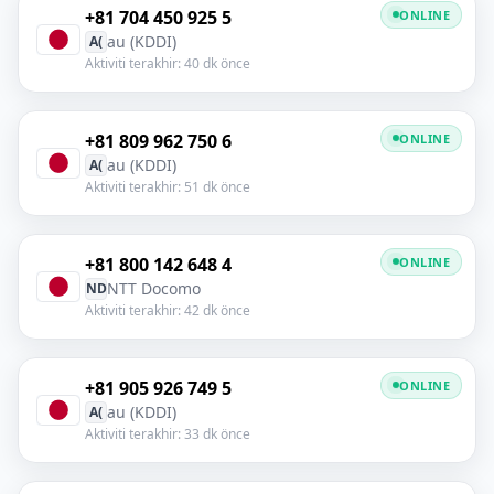
+81 704 450 925 5
ONLINE
au (KDDI)
A(
Aktiviti terakhir: 40 dk önce
+81 809 962 750 6
ONLINE
au (KDDI)
A(
Aktiviti terakhir: 51 dk önce
+81 800 142 648 4
ONLINE
NTT Docomo
ND
Aktiviti terakhir: 42 dk önce
+81 905 926 749 5
ONLINE
au (KDDI)
A(
Aktiviti terakhir: 33 dk önce