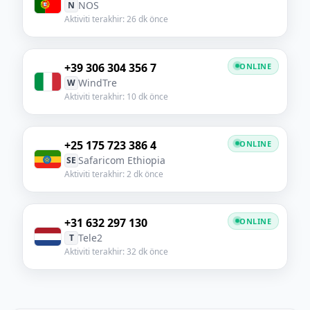
NOS
N
Aktiviti terakhir: 26 dk önce
+39 306 304 356 7
ONLINE
WindTre
W
Aktiviti terakhir: 10 dk önce
+25 175 723 386 4
ONLINE
Safaricom Ethiopia
SE
Aktiviti terakhir: 2 dk önce
+31 632 297 130
ONLINE
Tele2
T
Aktiviti terakhir: 32 dk önce