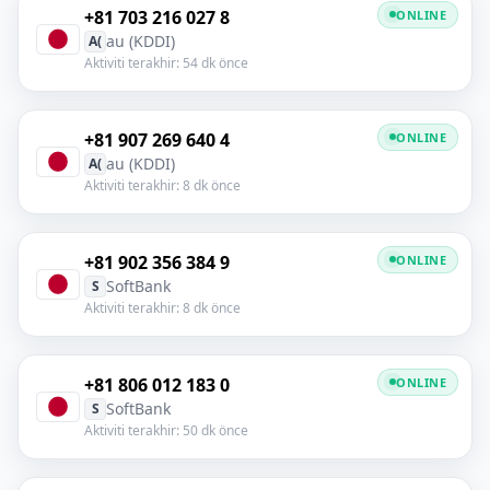
+81 703 216 027 8
ONLINE
au (KDDI)
A(
Aktiviti terakhir: 54 dk önce
+81 907 269 640 4
ONLINE
au (KDDI)
A(
Aktiviti terakhir: 8 dk önce
+81 902 356 384 9
ONLINE
SoftBank
S
Aktiviti terakhir: 8 dk önce
+81 806 012 183 0
ONLINE
SoftBank
S
Aktiviti terakhir: 50 dk önce