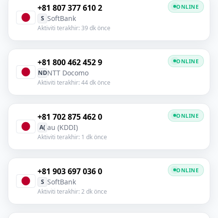
+81 807 377 610 2
ONLINE
SoftBank
S
Aktiviti terakhir: 39 dk önce
+81 800 462 452 9
ONLINE
NTT Docomo
ND
Aktiviti terakhir: 44 dk önce
+81 702 875 462 0
ONLINE
au (KDDI)
A(
Aktiviti terakhir: 1 dk önce
+81 903 697 036 0
ONLINE
SoftBank
S
Aktiviti terakhir: 2 dk önce