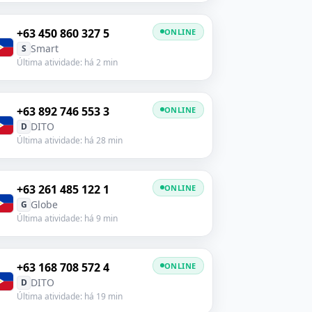
+63 450 860 327 5
ONLINE
Smart
S
Última atividade: há 2 min
+63 892 746 553 3
ONLINE
DITO
D
Última atividade: há 28 min
+63 261 485 122 1
ONLINE
Globe
G
Última atividade: há 9 min
+63 168 708 572 4
ONLINE
DITO
D
Última atividade: há 19 min