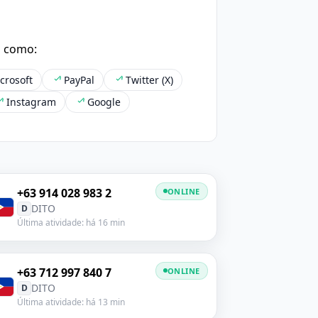
s como:
crosoft
PayPal
Twitter (X)
Instagram
Google
+63 914 028 983 2
ONLINE
DITO
D
Última atividade: há 16 min
+63 712 997 840 7
ONLINE
DITO
D
Última atividade: há 13 min