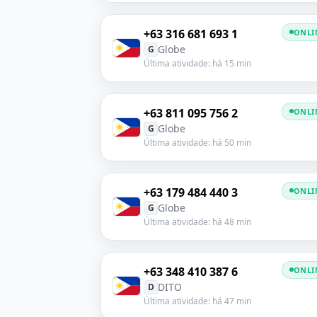
+63 316 681 693 1
ONLI
Globe
G
Última atividade: há 15 min
+63 811 095 756 2
ONLI
Globe
G
Última atividade: há 50 min
+63 179 484 440 3
ONLI
Globe
G
Última atividade: há 48 min
+63 348 410 387 6
ONLI
DITO
D
Última atividade: há 47 min