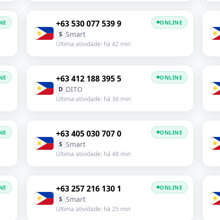
+63 530 077 539 9
NE
ONLINE
Smart
S
Última atividade: há 42 min
+63 412 188 395 5
NE
ONLINE
DITO
D
Última atividade: há 36 min
+63 405 030 707 0
NE
ONLINE
Smart
S
Última atividade: há 48 min
+63 257 216 130 1
NE
ONLINE
Smart
S
Última atividade: há 25 min