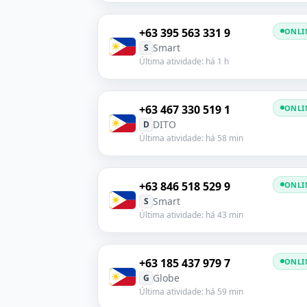
+63 395 563 331 9
ONLI
Smart
S
Última atividade: há 1 h
+63 467 330 519 1
ONLI
DITO
D
Última atividade: há 58 min
+63 846 518 529 9
ONLI
Smart
S
Última atividade: há 43 min
+63 185 437 979 7
ONLI
Globe
G
Última atividade: há 59 min