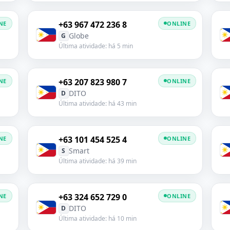
+63 967 472 236 8
NE
ONLINE
Globe
G
Última atividade: há 5 min
+63 207 823 980 7
NE
ONLINE
DITO
D
Última atividade: há 43 min
+63 101 454 525 4
NE
ONLINE
Smart
S
Última atividade: há 39 min
+63 324 652 729 0
NE
ONLINE
DITO
D
Última atividade: há 10 min