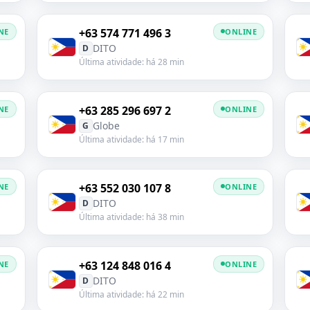
+63 574 771 496 3
NE
ONLINE
DITO
D
Última atividade: há 28 min
+63 285 296 697 2
NE
ONLINE
Globe
G
Última atividade: há 17 min
+63 552 030 107 8
NE
ONLINE
DITO
D
Última atividade: há 38 min
+63 124 848 016 4
NE
ONLINE
DITO
D
Última atividade: há 22 min