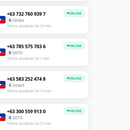
+63 732 760 939 7
ONLINE
Globe
G
Última atividade: há 35 min
+63 785 575 703 6
ONLINE
DITO
D
Última atividade: há 1 min
+63 583 252 474 8
ONLINE
Smart
S
Última atividade: há 14 min
+63 300 559 913 0
ONLINE
DITO
D
Última atividade: há 55 min