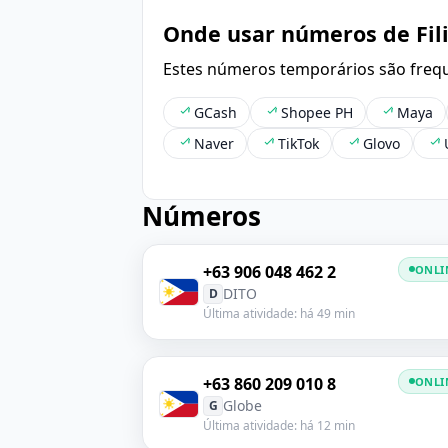
Onde usar números de Fil
Estes números temporários são frequ
GCash
Shopee PH
Maya
Naver
TikTok
Glovo
Números
+63 906 048 462 2
ONLI
DITO
D
Última atividade: há 49 min
+63 860 209 010 8
ONLI
Globe
G
Última atividade: há 12 min