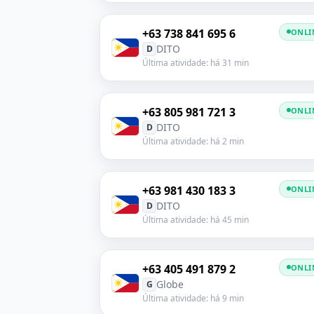
+63 738 841 695 6
ONLI
DITO
D
Última atividade: há 31 min
+63 805 981 721 3
ONLI
DITO
D
Última atividade: há 2 min
+63 981 430 183 3
ONLI
DITO
D
Última atividade: há 45 min
+63 405 491 879 2
ONLI
Globe
G
Última atividade: há 9 min