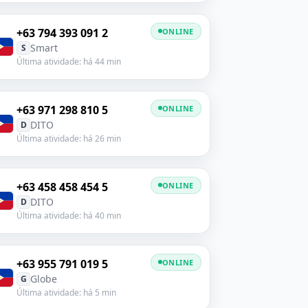
+63 794 393 091 2
ONLINE
Smart
S
Última atividade: há 44 min
+63 971 298 810 5
ONLINE
DITO
D
Última atividade: há 26 min
+63 458 458 454 5
ONLINE
DITO
D
Última atividade: há 40 min
+63 955 791 019 5
ONLINE
Globe
G
Última atividade: há 5 min