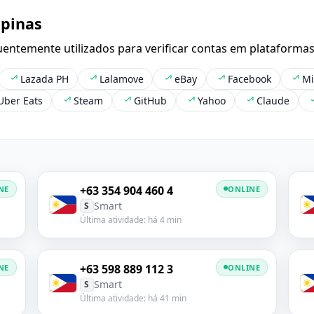
ipinas
entemente utilizados para verificar contas em plataforma
Lazada PH
Lalamove
eBay
Facebook
Mi
Uber Eats
Steam
GitHub
Yahoo
Claude
+63 354 904 460 4
NE
ONLINE
Smart
S
Última atividade: há 4 min
+63 598 889 112 3
NE
ONLINE
Smart
S
Última atividade: há 41 min