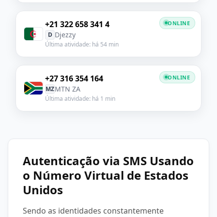
+21 322 658 341 4
ONLINE
Djezzy
D
Última atividade: há 54 min
+27 316 354 164
ONLINE
MTN ZA
MZ
Última atividade: há 1 min
Autenticação via SMS Usando
o Número Virtual de Estados
Unidos
Sendo as identidades constantemente