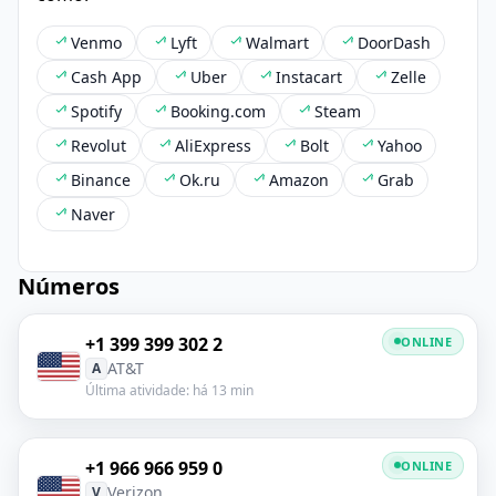
Venmo
Lyft
Walmart
DoorDash
Cash App
Uber
Instacart
Zelle
Spotify
Booking.com
Steam
Revolut
AliExpress
Bolt
Yahoo
Binance
Ok.ru
Amazon
Grab
Naver
Números
+1 399 399 302 2
ONLINE
AT&T
A
Última atividade: há 13 min
+1 966 966 959 0
ONLINE
Verizon
V