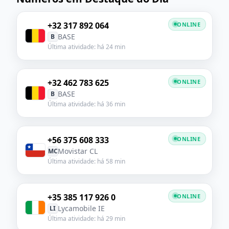
+32 317 892 064
ONLINE
BASE
B
Última atividade: há 24 min
+32 462 783 625
ONLINE
BASE
B
Última atividade: há 36 min
+56 375 608 333
ONLINE
Movistar CL
MC
Última atividade: há 58 min
+35 385 117 926 0
ONLINE
Lycamobile IE
LI
Última atividade: há 29 min