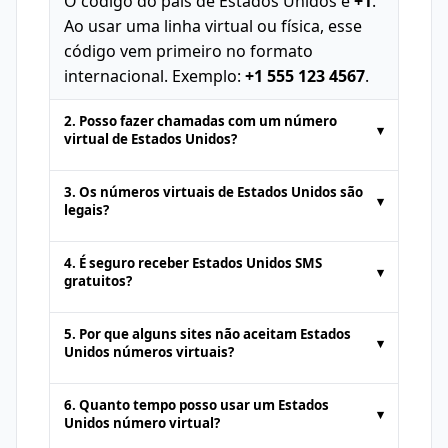
O código do país de Estados Unidos é
+1
.
Ao usar uma linha virtual ou física, esse
código vem primeiro no formato
internacional. Exemplo:
+1 555 123 4567
.
2. Posso fazer chamadas com um número
▾
virtual de Estados Unidos?
Os números temporários fornecidos por
3. Os números virtuais de Estados Unidos são
▾
plataformas de SMS online geralmente
legais?
servem apenas para
receber SMS
.
Sim. Os números virtuais de Estados
Chamadas de voz ou envio padrão de
4. É seguro receber Estados Unidos SMS
▾
Unidos são totalmente legais para ações
SMS não são suportados. Alguns serviços
gratuitos?
como
receber SMS online
ou
premium podem oferecer suporte a
É seguro obter
SMS gratuitos online
de
autenticação. No entanto, não devem ser
chamadas por um custo adicional.
5. Por que alguns sites não aceitam Estados
▾
plataformas confiáveis. No entanto, como
usados para atividades ilegais. Os
Unidos números virtuais?
os números públicos podem ser vistos
usuários devem cumprir os termos de
Alguns sites bloqueiam números de
por qualquer pessoa, evite receber
uso da plataforma.
6. Quanto tempo posso usar um Estados
▾
plataformas de
SMS online
para prevenir
informações sensíveis ou privadas por
Unidos número virtual?
contas falsas. Nesses casos, tente outro