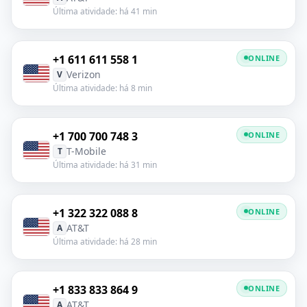
Última atividade: há 41 min
+1 611 611 558 1
ONLINE
Verizon
V
Última atividade: há 8 min
+1 700 700 748 3
ONLINE
T-Mobile
T
Última atividade: há 31 min
+1 322 322 088 8
ONLINE
AT&T
A
Última atividade: há 28 min
+1 833 833 864 9
ONLINE
AT&T
A