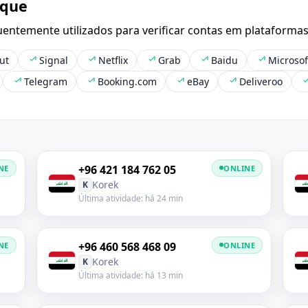
aque
entemente utilizados para verificar contas em plataforma
ut
Signal
Netflix
Grab
Baidu
Microsof
Telegram
Booking.com
eBay
Deliveroo
+96 421 184 762 05
NE
ONLINE
Korek
K
Última atividade: há 24 min
+96 460 568 468 09
NE
ONLINE
Korek
K
Última atividade: há 13 min