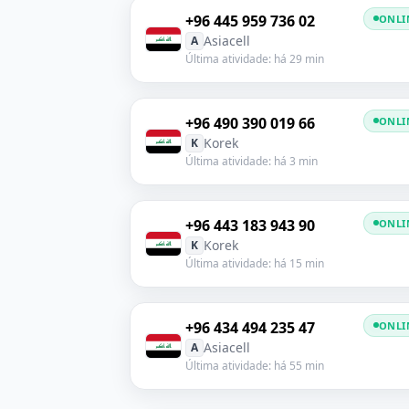
+96 445 959 736 02
ONLI
Asiacell
A
Última atividade: há 29 min
+96 490 390 019 66
ONLI
Korek
K
Última atividade: há 3 min
+96 443 183 943 90
ONLI
Korek
K
Última atividade: há 15 min
+96 434 494 235 47
ONLI
Asiacell
A
Última atividade: há 55 min