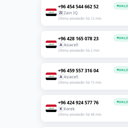
+96 454 544 662 52
ONLI
Zain IQ
ZI
Última atividade: há 12 min
+96 428 165 078 23
ONLI
Asiacell
A
Última atividade: há 2 min
+96 459 557 316 04
ONLI
Asiacell
A
Última atividade: há 15 min
+96 424 924 577 76
ONLI
Korek
K
Última atividade: há 48 min