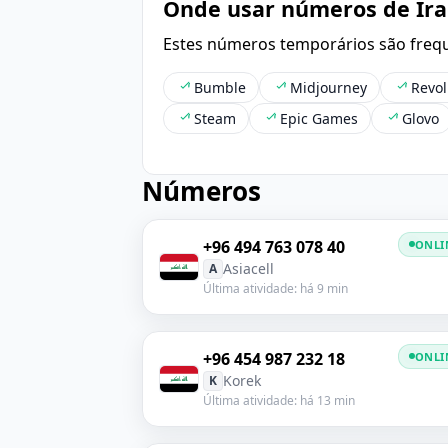
Onde usar números de Ir
Estes números temporários são frequ
Bumble
Midjourney
Revol
Steam
Epic Games
Glovo
Números
+96 494 763 078 40
ONLI
Asiacell
A
Última atividade: há 9 min
+96 454 987 232 18
ONLI
Korek
K
Última atividade: há 13 min