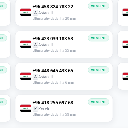
+96 458 824 783 22
NE
ONLINE
Asiacell
A
Última atividade: há 20 min
+96 423 039 183 53
NE
ONLINE
Asiacell
A
Última atividade: há 55 min
+96 448 645 433 65
NE
ONLINE
Asiacell
A
Última atividade: há 6 min
+96 418 255 697 68
NE
ONLINE
Korek
K
Última atividade: há 58 min