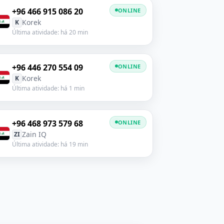
+96 466 915 086 20
ONLINE
Korek
K
Última atividade: há 20 min
+96 446 270 554 09
ONLINE
Korek
K
Última atividade: há 1 min
+96 468 973 579 68
ONLINE
Zain IQ
ZI
Última atividade: há 19 min