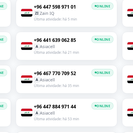
+96 447 598 971 01
NE
ONLINE
Zain IQ
ZI
Última atividade: há 5 min
+96 441 639 062 85
NE
ONLINE
Asiacell
A
Última atividade: há 21 min
+96 467 770 709 52
NE
ONLINE
Asiacell
A
Última atividade: há 35 min
+96 447 884 971 44
NE
ONLINE
Asiacell
A
Última atividade: há 53 min