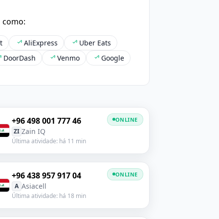
s como:
t
AliExpress
Uber Eats
DoorDash
Venmo
Google
+96 498 001 777 46
ONLINE
Zain IQ
ZI
Última atividade: há 11 min
+96 438 957 917 04
ONLINE
Asiacell
A
Última atividade: há 18 min