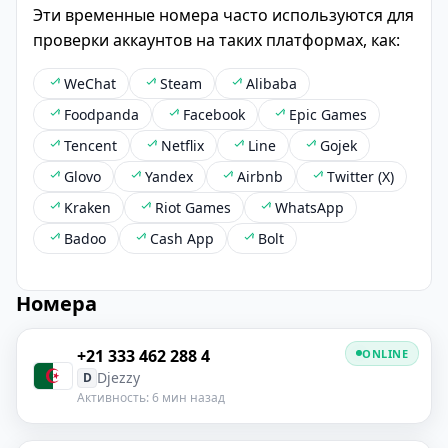
Эти временные номера часто используются для
проверки аккаунтов на таких платформах, как:
WeChat
Steam
Alibaba
Foodpanda
Facebook
Epic Games
Tencent
Netflix
Line
Gojek
Glovo
Yandex
Airbnb
Twitter (X)
Kraken
Riot Games
WhatsApp
Badoo
Cash App
Bolt
Номера
+21 333 462 288 4
ONLINE
Djezzy
D
Активность: 6 мин назад