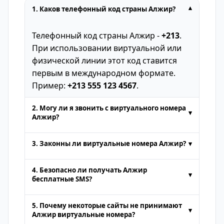
1. Каков телефонный код страны Алжир?
▾
Телефонный код страны Алжир -
+213
.
При использовании виртуальной или
физической линии этот код ставится
первым в международном формате.
Пример:
+213 555 123 4567
.
2. Могу ли я звонить с виртуального номера
▾
Алжир?
Временные номера, предоставляемые
3. Законны ли виртуальные номера Алжир?
▾
онлайн-платформами SMS, обычно
предназначены только для
приема
Да. Виртуальные номера Алжир
4. Безопасно ли получать Алжир
▾
SMS
. Голосовые звонки или стандартная
полностью законны для действий, таких
бесплатные SMS?
отправка SMS не поддерживаются.
как
прием SMS онлайн
или
Получать
бесплатные SMS онлайн
на
Некоторые премиум-сервисы могут
аутентификация. Но их нельзя
5. Почему некоторые сайты не принимают
▾
надежных платформах безопасно.
предоставлять звонки за
использовать для незаконной
Алжир виртуальные номера?