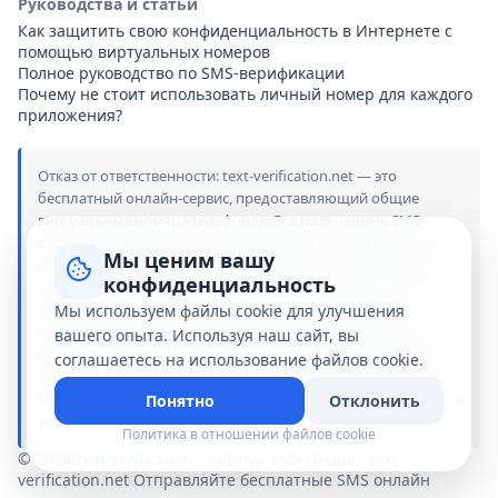
Руководства и статьи
Как защитить свою конфиденциальность в Интернете с
помощью виртуальных номеров
Полное руководство по SMS-верификации
Почему не стоит использовать личный номер для каждого
приложения?
Отказ от ответственности: text-verification.net — это
бесплатный онлайн-сервис, предоставляющий общие
виртуальные номера телефонов. Все полученные SMS-
сообщения общедоступны для любого посетителя этого
Мы ценим вашу
сайта. Мы не связаны, не спонсируемся и не сотрудничаем
конфиденциальность
ни с какими брендами, приложениями или службами,
упомянутыми на этом сайте. Использование наших
Мы используем файлы cookie для улучшения
публичных номеров осуществляется исключительно на
вашего опыта. Используя наш сайт, вы
ваш страх и риск. Мы не несем никакой ответственности за
соглашаетесь на использование файлов cookie.
любые убытки, блокировки аккаунтов или юридические
последствия, возникшие в результате использования наших
Понятно
Отклонить
услуг.
Политика в отношении файлов cookie
© 2026 Text Verification - Receive SMS Online - text-
verification.net Отправляйте бесплатные SMS онлайн