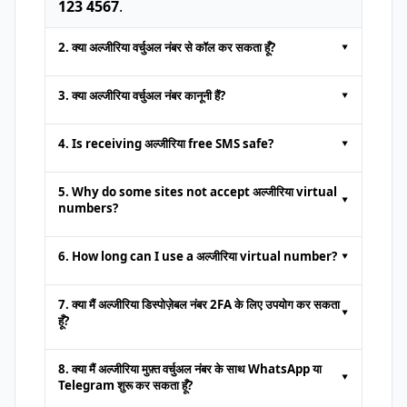
123 4567
.
2. क्या अल्जीरिया वर्चुअल नंबर से कॉल कर सकता हूँ?
▾
ऑनलाइन प्लेटफ़ॉर्म के अस्थायी नंबर सामान्यतः केवल
3. क्या अल्जीरिया वर्चुअल नंबर कानूनी हैं?
▾
एसएमएस प्राप्त करने
के लिए होते हैं। वॉयस कॉल या
सामान्य एसएमएस भेजना समर्थित नहीं होता।
हाँ।
ऑनलाइन एसएमएस प्राप्त करना
और पहचान
4. Is receiving अल्जीरिया free SMS safe?
▾
सत्यापन जैसे कार्यों के लिए यह कानूनी है; अवैध उपयोग
निषिद्ध है।
It is safe to get
free SMS online
from
5. Why do some sites not accept अल्जीरिया virtual
▾
reputable platforms. However, since
numbers?
public numbers can be viewed by anyone,
Some websites block numbers from
avoid receiving sensitive or private
6. How long can I use a अल्जीरिया virtual number?
▾
online SMS
platforms to prevent fake
information through them.
accounts. In such cases, try a different
This depends on the provider
7. क्या मैं अल्जीरिया डिस्पोज़ेबल नंबर 2FA के लिए उपयोग कर सकता
▾
provider or a premium dedicated number
हूँ?
service.
हाँ,
अस्थायी नंबरों
के साथ दो-कारक प्रमाणीकरण संभव
8. क्या मैं अल्जीरिया मुफ़्त वर्चुअल नंबर के साथ WhatsApp या
▾
है। हालांकि कुछ बैंक या अति सुरक्षित साइट केवल
Telegram शुरू कर सकता हूँ?
वास्तविक सिम स्वीकार करते हैं।