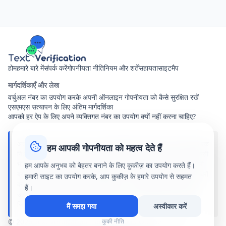
होम
हमारे बारे में
संपर्क करें
गोपनीयता नीति
नियम और शर्तें
सहायता
साइटमैप
मार्गदर्शिकाएँ और लेख
वर्चुअल नंबर का उपयोग करके अपनी ऑनलाइन गोपनीयता को कैसे सुरक्षित रखें
एसएमएस सत्यापन के लिए अंतिम मार्गदर्शिका
आपको हर ऐप के लिए अपने व्यक्तिगत नंबर का उपयोग क्यों नहीं करना चाहिए?
अस्वीकरण: text-verification.net साझा वर्चुअल फोन नंबर प्रदान करने वाली एक
हम आपकी गोपनीयता को महत्व देते हैं
निःशुल्क ऑनलाइन सेवा है। प्राप्त सभी एसएमएस संदेश इस साइट पर आने वाले किसी
भी व्यक्ति को सार्वजनिक रूप से दिखाई देते हैं। हम इस साइट पर उल्लिखित किसी भी
हम आपके अनुभव को बेहतर बनाने के लिए कुकीज़ का उपयोग करते हैं।
ब्रांड, एप्लिकेशन या सेवाओं से जुड़े, प्रायोजित या संबद्ध नहीं हैं। हमारे सार्वजनिक नंबरों
हमारी साइट का उपयोग करके, आप कुकीज़ के हमारे उपयोग से सहमत
का उपयोग पूरी तरह से आपके अपने जोखिम पर है। हम अपनी सेवाओं के उपयोग से
हैं।
उत्पन्न होने वाले किसी भी नुकसान, खाता निलंबन या कानूनी परिणामों के लिए कोई
जिम्मेदारी या दायित्व स्वीकार नहीं करते हैं।
मैं समझ गया
अस्वीकार करें
© 2026 Text Verification - Receive SMS Online - text-
कुकी नीति