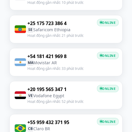
Hoạt động gần nhất: 10 phút trước
+25 175 723 386 4
ONLINE
Safaricom Ethiopia
SE
Hoạt động gần nhất: 21 phút trước
+54 181 421 969 8
ONLINE
Movistar AR
MA
Hoạt động gần nhất: 33 phút trước
+20 195 565 347 1
ONLINE
Vodafone Egypt
VE
Hoạt động gần nhất: 52 phút trước
+55 959 432 371 95
ONLINE
Claro BR
CB