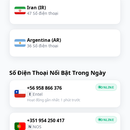
Iran (IR)
47 Số điện thoại
Argentina (AR)
36 Số điện thoại
Số Điện Thoại Nổi Bật Trong Ngày
+56 958 866 376
ONLINE
Entel
E
Hoạt động gần nhất: 1 phút trước
+351 954 250 417
ONLINE
NOS
N