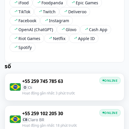
iFood
Foodpanda
Epic Games
TikTok
Twitch
Deliveroo
Facebook
Instagram
OpenAI (ChatGPT)
Glovo
Cash App
Riot Games
Netflix
Apple ID
Spotify
số
+55 259 745 785 63
ONLINE
Oi
O
Hoạt động gần nhất: 3 phút trước
+55 259 102 205 30
ONLINE
Claro BR
CB
Hoạt động gần nhất: 18 phút trước