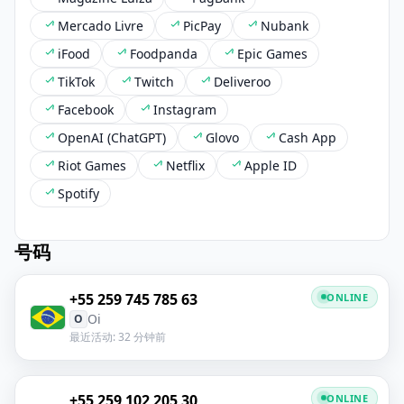
Mercado Livre
PicPay
Nubank
iFood
Foodpanda
Epic Games
TikTok
Twitch
Deliveroo
Facebook
Instagram
OpenAI (ChatGPT)
Glovo
Cash App
Riot Games
Netflix
Apple ID
Spotify
号码
+55 259 745 785 63
ONLINE
Oi
O
最近活动: 32 分钟前
+55 259 102 205 30
ONLINE