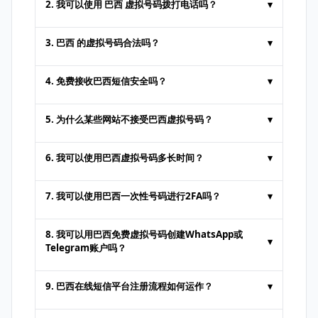
2. 我可以使用 巴西 虚拟号码拨打电话吗？
▾
在线短信平台提供的临时号码通常仅用于
接收
3. 巴西 的虚拟号码合法吗？
▾
短信
。不支持语音通话或标准短信发送。某些
高级服务可能会额外付费提供通话支持。
合法。用于
在线接收短信
或身份验证等行为
4. 免费接收巴西短信安全吗？
▾
时，巴西 虚拟号码完全合法。但不得用于非
法活动。用户必须遵守平台的使用条款。
从可信平台获取
免费在线短信
是安全的。但由
5. 为什么某些网站不接受巴西虚拟号码？
▾
于公共号码任何人都能查看，请避免通过其接
收敏感或私密信息。
部分网站为防止虚假账户，会屏蔽来自
在线短
6. 我可以使用巴西虚拟号码多长时间？
▾
信
平台的号码。此时可尝试其他提供商或购买
专用付费号码服务。
取决于提供商策略。
一次性号码
通常仅短期有
7. 我可以使用巴西一次性号码进行2FA吗？
▾
效，可能只活跃数小时。通过高级订阅，您可
以数月内保持同一号码。
可以。在许多平台上，使用
临时号码
即可进行
8. 我可以用巴西免费虚拟号码创建WhatsApp或
▾
双重验证。但部分银行或高安全性网站只接受
Telegram账户吗？
真实 SIM 号码。
部分用户可借助
免费在线短信
服务注册
9. 巴西在线短信平台注册流程如何运作？
▾
WhatsApp、Telegram 等应用，但此方法并
非总是有效，因为这些应用可能会屏蔽虚拟号