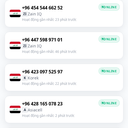
+96 454 544 662 52
ONLINE
Zain IQ
ZI
Hoạt động gần nhất: 23 phút trước
+96 447 598 971 01
ONLINE
Zain IQ
ZI
Hoạt động gần nhất: 46 phút trước
+96 423 097 525 97
ONLINE
Korek
K
Hoạt động gần nhất: 22 phút trước
+96 428 165 078 23
ONLINE
Asiacell
A
Hoạt động gần nhất: 2 phút trước