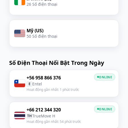
26 Số điện thoại
Mỹ (US)
50 Số điện thoại
Số Điện Thoại Nổi Bật Trong Ngày
+56 958 866 376
ONLINE
Entel
E
Hoạt động gần nhất: 1 phút trước
+66 212 344 320
ONLINE
TrueMove H
TH
Hoạt động gần nhất: 54 phút trước