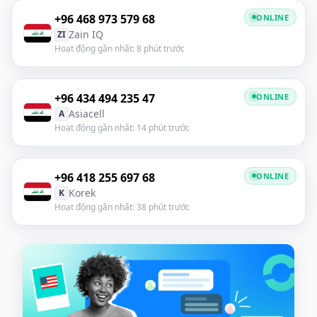
+96 468 973 579 68
ONLINE
Zain IQ
ZI
Hoạt động gần nhất: 8 phút trước
+96 434 494 235 47
ONLINE
Asiacell
A
Hoạt động gần nhất: 14 phút trước
+96 418 255 697 68
ONLINE
Korek
K
Hoạt động gần nhất: 38 phút trước