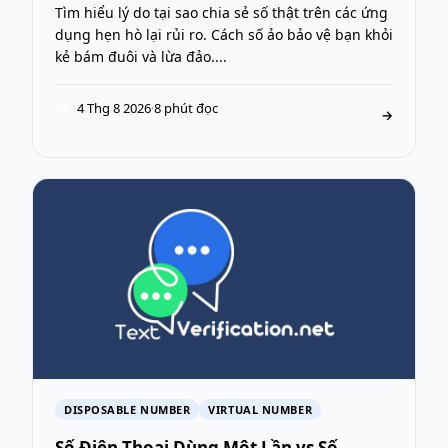
Tìm hiểu lý do tại sao chia sẻ số thật trên các ứng
dụng hẹn hò lại rủi ro. Cách số ảo bảo vệ bạn khỏi
kẻ bám đuôi và lừa đảo....
4 Thg 8 2026
·
8 phút đọc
T
→
DISPOSABLE NUMBER
VIRTUAL NUMBER
Số Điện Thoại Dùng Một Lần vs Số