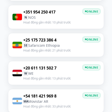
+351 954 250 417
ONLINE
NOS
N
Hoạt động gần nhất: 10 phút trước
+25 175 723 386 4
ONLINE
Safaricom Ethiopia
SE
Hoạt động gần nhất: 21 phút trước
+20 611 131 502 7
ONLINE
WE
W
Hoạt động gần nhất: 13 phút trước
+54 181 421 969 8
ONLINE
Movistar AR
MA
Hoạt động gần nhất: 33 phút trước