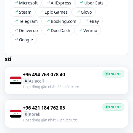
Microsoft
AliExpress
Uber Eats
Steam
Epic Games
Glovo
Telegram
Booking.com
eBay
Deliveroo
DoorDash
Venmo
Google
số
+96 494 763 078 40
ONLINE
Asiacell
A
Hoạt động gần nhất: 23 phút trước
+96 421 184 762 05
ONLINE
Korek
K
Hoạt động gần nhất: 6 phút trước