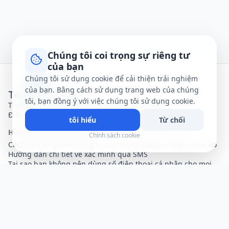
Chúng tôi coi trọng sự riêng tư
của bạn
Chúng tôi sử dụng cookie để cải thiện trải nghiệm
của bạn. Bằng cách sử dụng trang web của chúng
tôi, bạn đồng ý với việc chúng tôi sử dụng cookie.
Trang chủ
Giới thiệu
Liên hệ
Chính sách bảo mật
Điều khoản & Điều kiện
Trợ giúp
Sơ đồ trang web
tôi hiểu
Từ chối
Hướng dẫn & Bài viết
Chính sách cookie
Cách bảo vệ quyền riêng tư trực tuyến bằng số điện thoại ảo
Hướng dẫn chi tiết về xác minh qua SMS
Tại sao bạn không nên dùng số điện thoại cá nhân cho mọi
ứng dụng?
Tuyên bố miễn trừ trách nhiệm: text-verification.net là dịch vụ
trực tuyến miễn phí cung cấp số điện thoại ảo dùng chung. Tất
cả tin nhắn SMS nhận được đều được hiển thị công khai cho bất