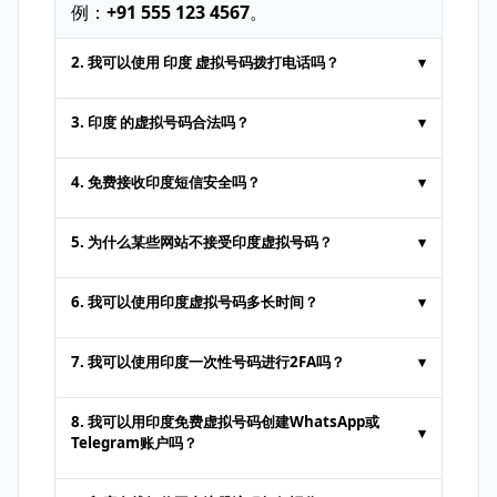
例：
+91 555 123 4567
。
2. 我可以使用 印度 虚拟号码拨打电话吗？
▾
在线短信平台提供的临时号码通常仅用于
接收
3. 印度 的虚拟号码合法吗？
▾
短信
。不支持语音通话或标准短信发送。某些
高级服务可能会额外付费提供通话支持。
合法。用于
在线接收短信
或身份验证等行为
4. 免费接收印度短信安全吗？
▾
时，印度 虚拟号码完全合法。但不得用于非
法活动。用户必须遵守平台的使用条款。
从可信平台获取
免费在线短信
是安全的。但由
5. 为什么某些网站不接受印度虚拟号码？
▾
于公共号码任何人都能查看，请避免通过其接
收敏感或私密信息。
部分网站为防止虚假账户，会屏蔽来自
在线短
6. 我可以使用印度虚拟号码多长时间？
▾
信
平台的号码。此时可尝试其他提供商或购买
专用付费号码服务。
取决于提供商策略。
一次性号码
通常仅短期有
7. 我可以使用印度一次性号码进行2FA吗？
▾
效，可能只活跃数小时。通过高级订阅，您可
以数月内保持同一号码。
可以。在许多平台上，使用
临时号码
即可进行
8. 我可以用印度免费虚拟号码创建WhatsApp或
▾
双重验证。但部分银行或高安全性网站只接受
Telegram账户吗？
真实 SIM 号码。
部分用户可借助
免费在线短信
服务注册