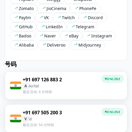
Zomato
JioCinema
PhonePe
Paytm
VK
Twitch
Discord
GitHub
LinkedIn
Telegram
Badoo
Naver
eBay
Instagram
Alibaba
Deliveroo
Midjourney
号码
+91 697 126 883 2
ONLINE
Airtel
A
最近活动: 4 分钟前
+91 697 505 200 3
ONLINE
Vi
V
最近活动: 54 分钟前