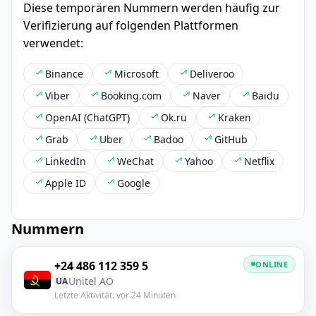
Diese temporären Nummern werden häufig zur
Verifizierung auf folgenden Plattformen
verwendet:
Binance
Microsoft
Deliveroo
Viber
Booking.com
Naver
Baidu
OpenAI (ChatGPT)
Ok.ru
Kraken
Grab
Uber
Badoo
GitHub
LinkedIn
WeChat
Yahoo
Netflix
Apple ID
Google
Nummern
+24 486 112 359 5
ONLINE
Unitel AO
UA
Letzte Aktivität: vor 24 Minuten