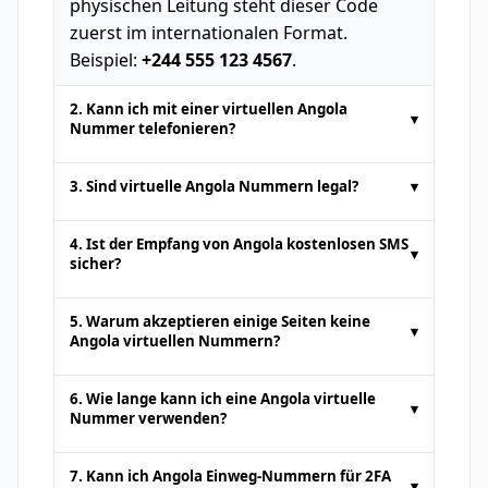
physischen Leitung steht dieser Code
zuerst im internationalen Format.
Beispiel:
+244 555 123 4567
.
2. Kann ich mit einer virtuellen Angola
▾
Nummer telefonieren?
Temporäre Telefonnummern von Online-
3. Sind virtuelle Angola Nummern legal?
▾
SMS-Plattformen dienen in der Regel nur
zum
Empfangen von SMS
. Sprachanrufe
Ja. Virtuelle Nummern aus Angola sind für
4. Ist der Empfang von Angola kostenlosen SMS
▾
oder das Senden von Standard-SMS
Handlungen wie
SMS online empfangen
sicher?
werden nicht unterstützt. Einige
oder Authentifizierung völlig legal. Sie
Es ist sicher,
kostenlose SMS online
von
Premiumdienste können gegen Aufpreis
dürfen jedoch nicht für illegale Aktivitäten
5. Warum akzeptieren einige Seiten keine
▾
seriösen Plattformen zu erhalten. Da
Anrufunterstützung bieten.
verwendet werden. Benutzer müssen die
Angola virtuellen Nummern?
öffentliche Nummern jedoch von jedem
Nutzungsbedingungen der Plattform
Einige Websites blockieren Nummern von
eingesehen werden können, sollten Sie
einhalten.
6. Wie lange kann ich eine Angola virtuelle
▾
Online-SMS
-Plattformen, um Fake-
vermeiden, sensible oder private
Nummer verwenden?
Konten zu verhindern. Versuchen Sie in
Informationen darüber zu empfangen.
Dies hängt von den Richtlinien des
solchen Fällen einen anderen Anbieter
7. Kann ich Angola Einweg-Nummern für 2FA
▾