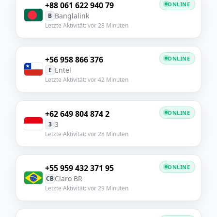
+88 061 622 940 79
ONLINE
Banglalink
B
Letzte Aktivität: vor 28 Minuten
+56 958 866 376
ONLINE
Entel
E
Letzte Aktivität: vor 42 Minuten
+62 649 804 874 2
ONLINE
3
3
Letzte Aktivität: vor 28 Minuten
+55 959 432 371 95
ONLINE
Claro BR
CB
Letzte Aktivität: vor 29 Minuten