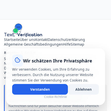
Startseite
Über uns
Kontakt
Datenschutzerklärung
Allgemeine Geschäftsbedingungen
Hilfe
Sitemap
Ratgeber & Artikel
So schützen Sie Ihre Online-Privatsphäre mit virtuellen
Wir schätzen Ihre Privatsphäre
Nummern
Der ultimative Leitfaden zur SMS-Verifizierung
Wir verwenden Cookies, um Ihre Erfahrung zu
Warum Sie Ihre persönliche Nummer nicht für jede App
verbessern. Durch die Nutzung unserer Website
verwenden sollten?
stimmen Sie der Verwendung von Cookies zu.
Verstanden
Ablehnen
Haftungsausschluss: text-verification.net ist ein kostenloser
Online-Dienst, der gemeinsam genutzte virtuelle
Cookie-Richtlinie
Telefonnummern bereitstellt. Alle empfangenen SMS-
Nachrichten sind für jeden Besucher dieser Website öffentlich
einsehbar. Wir stehen in keiner Verbindung zu den auf dieser