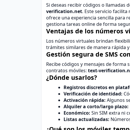
Si deseas recibir códigos o llamadas d
verification.net
. Este servicio facili
ofrece una experiencia sencilla para r
gestiona tareas online de forma segura
Ventajas de los números v
Los números virtuales
brindan flexibil
trámites similares de manera rápida y 
Gestión segura de SMS con 
Recibe códigos y mensajes de forma se
contratos móviles:
text-verification.
¿Dónde usarlos?
Registros discretos en plata
Verificación de identidad:
Cód
Activación rápida:
Algunos ser
Alquiler a corto/largo plazo:
Económico:
Sin SIM extra ni c
Listas actualizadas:
Números 
¿Qué son los móviles temp