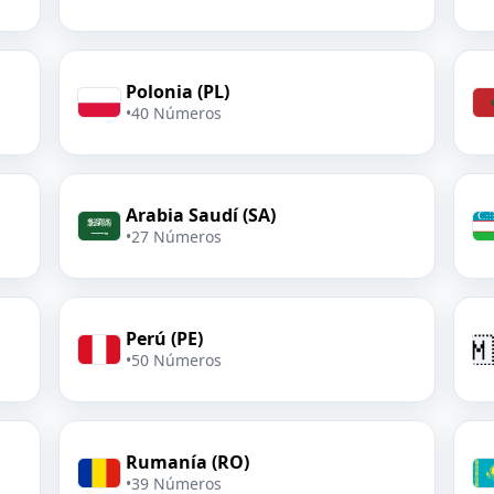
Polonia (PL)
•
40 Números
Arabia Saudí (SA)
•
27 Números
Perú (PE)

•
50 Números
Rumanía (RO)
•
39 Números