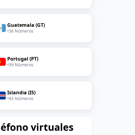
Guatemala (GT)
•
36 Números
Portugal (PT)
•
39 Números
Islandia (IS)
•
43 Números
léfono virtuales