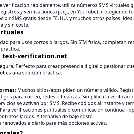
e verificación rápidamente, utiliza números SMS virtuales g
ta registros y verificaciones (p. ej., en YouTube) protegiendo 
ecibir SMS gratis desde EE. UU. y muchos otros países. Idea
 y sin coste.
irtuales
idad para usos cortos o largos. Sin SIM física, completan reg
práctica.
text-verification.net
gura. Perfecto para crear presencia digital o gestionar cue
net
es una solución práctica.
formas:
Muchos sitios/apps piden un número válido. Regístr
igos para correo, redes o finanzas. Simplifica la verificació
vicios se activan por SMS. Recibe códigos al instante y ter
Para verificaciones puntuales o comunicación continua - opc
ontratos largos. Alternativa de bajo coste.
renovados a diario para más opciones activas.
orales?