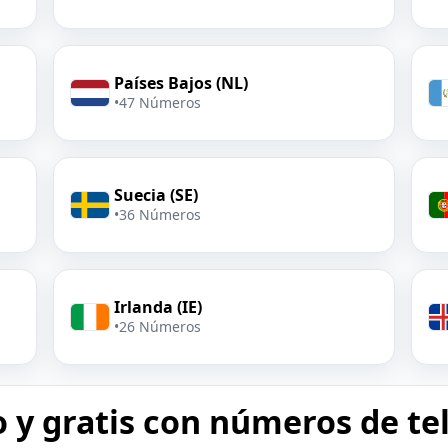
Países Bajos (NL)
•
47 Números
Suecia (SE)
•
36 Números
Irlanda (IE)
•
26 Números
o y gratis con números de te