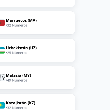
Marruecos (MA)
•
32 Números
Uzbekistán (UZ)
•
25 Números
Malasia (MY)
🇾
•
49 Números
Kazajistán (KZ)
•
32 Números