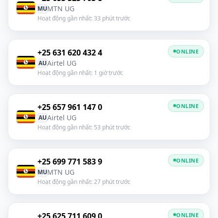
MTN UG
MU
Hoạt động gần nhất: 33 phút trước
+25 631 620 432 4
ONLINE
Airtel UG
AU
Hoạt động gần nhất: 1 giờ trước
+25 657 961 147 0
ONLINE
Airtel UG
AU
Hoạt động gần nhất: 53 phút trước
+25 699 771 583 9
ONLINE
MTN UG
MU
Hoạt động gần nhất: 27 phút trước
+25 625 711 609 0
ONLINE