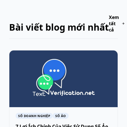
Xem
tất
Bài viết blog mới nhất
cả
SỐ DOANH NGHIỆP
SỐ ẢO
7 Lợi Ích Chính Của Việc Sử Dụng Số Ảo