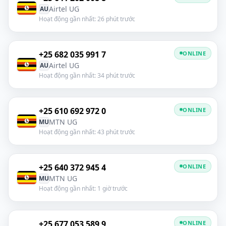
Airtel UG
AU
Hoạt động gần nhất: 26 phút trước
+25 682 035 991 7
ONLINE
Airtel UG
AU
Hoạt động gần nhất: 34 phút trước
+25 610 692 972 0
ONLINE
MTN UG
MU
Hoạt động gần nhất: 43 phút trước
+25 640 372 945 4
ONLINE
MTN UG
MU
Hoạt động gần nhất: 1 giờ trước
+25 677 053 589 9
ONLINE