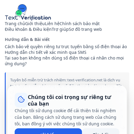
Trang chủ
Giới thiệu
Liên hệ
Chính sách bảo mật
Điều khoản & Điều kiện
Trợ giúp
Sơ đồ trang web
Hướng dẫn & Bài viết
Cách bảo vệ quyền riêng tư trực tuyến bằng số điện thoại ảo
Hướng dẫn chi tiết về xác minh qua SMS
Tại sao bạn không nên dùng số điện thoại cá nhân cho mọi
ứng dụng?
Tuyên bố miễn trừ trách nhiệm: text-verification.net là dịch vụ
trực tuyến miễn phí cung cấp số điện thoại ảo dùng chung. Tất
cả tin nhắn SMS nhận được đều được hiển thị công khai cho bất
Chúng tôi coi trọng sự riêng tư
kỳ ai truy cập trang web này. Chúng tôi không liên kết, tài trợ
của bạn
hoặc liên quan đến bất kỳ thương hiệu, ứng dụng hoặc dịch vụ
nào được đề cập trên trang web này. Việc sử dụng số công khai
Chúng tôi sử dụng cookie để cải thiện trải nghiệm
của chúng tôi hoàn toàn do bạn tự chịu rủi ro. Chúng tôi không
của bạn. Bằng cách sử dụng trang web của chúng
chịu trách nhiệm hoặc nghĩa vụ pháp lý đối với bất kỳ thiệt hại,
tôi, bạn đồng ý với việc chúng tôi sử dụng cookie.
đình chỉ tài khoản hoặc hậu quả pháp lý nào phát sinh từ việc sử
dụng dịch vụ của chúng tôi.