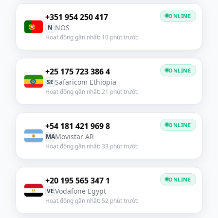
+351 954 250 417
ONLINE
NOS
N
Hoạt động gần nhất: 10 phút trước
+25 175 723 386 4
ONLINE
Safaricom Ethiopia
SE
Hoạt động gần nhất: 21 phút trước
+54 181 421 969 8
ONLINE
Movistar AR
MA
Hoạt động gần nhất: 33 phút trước
+20 195 565 347 1
ONLINE
Vodafone Egypt
VE
Hoạt động gần nhất: 52 phút trước