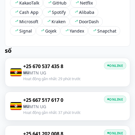
KakaoTalk
GitHub
Netflix
Cash App
Spotify
Alibaba
Microsoft
Kraken
DoorDash
Signal
Gojek
Yandex
Snapchat
số
+25 670 537 435 8
ONLINE
MTN UG
MU
Hoạt động gần nhất: 29 phút trước
+25 667 517 617 0
ONLINE
MTN UG
MU
Hoạt động gần nhất: 37 phút trước
+25 641 202 008 8
ONLINE